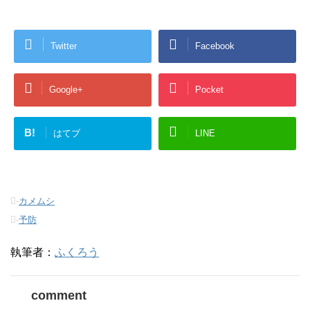
し
b
し
て
o
て
T
o
G
w
k
o
i
で
o
Twitter
Facebook
t
共
g
t
有
l
e
す
e
r
る
+
で
に
で
共
は
共
Google+
Pocket
有
ク
有
(
リ
(
新
ッ
新
し
ク
し
い
し
い
B!
はてブ
LINE
ウ
て
ウ
ィ
く
ィ
ン
だ
ン
ド
さ
ド
ウ
い
ウ
で
(
で
開
新
開
き
し
き
-
カメムシ
ま
い
ま
す
ウ
す
-
予防
)
ィ
)
ン
ド
ウ
執筆者：
ふくろう
で
開
き
ま
す
comment
)