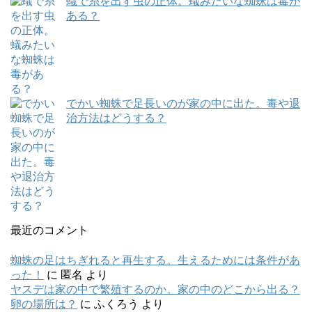
蟻で糸を出す虫の正体。蟻みたいな蜘蛛は毒が
ある？
でかい蜘蛛で足長いのが家の中に出た。毒や退
治方法はどうする？
最近のコメント
蜘蛛の足はちぎれると再生する。生えるためには条件があ
った！
に
匿名
より
ヤスデは家の中で繁殖するのか。家の中のどこから出る？
卵の場所は？
に
ふくろう
より