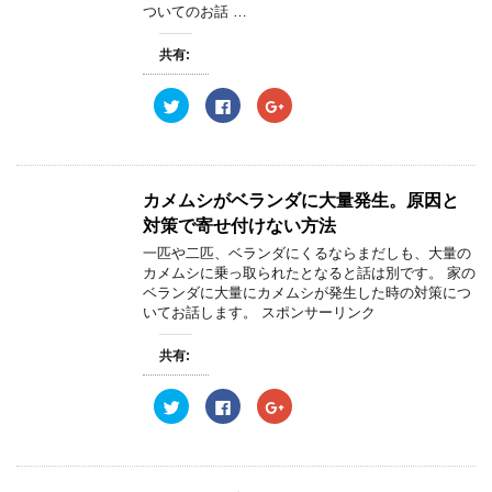
ついてのお話 …
共有:
ク
F
ク
リ
a
リ
ッ
c
ッ
ク
e
ク
し
b
し
て
o
て
T
o
G
w
k
o
カメムシがベランダに大量発生。原因と
i
で
o
t
共
g
対策で寄せ付けない方法
t
有
l
e
す
e
一匹や二匹、ベランダにくるならまだしも、大量の
r
る
+
カメムシに乗っ取られたとなると話は別です。 家の
で
に
で
共
は
共
ベランダに大量にカメムシが発生した時の対策につ
有
ク
有
いてお話します。 スポンサーリンク
(
リ
(
新
ッ
新
し
ク
し
い
し
い
共有:
ウ
て
ウ
ィ
く
ィ
ン
だ
ン
ク
F
ク
ド
さ
ド
リ
a
リ
ウ
い
ウ
ッ
c
ッ
で
(
で
ク
e
ク
開
新
開
し
b
し
き
し
き
て
o
て
ま
い
ま
T
o
G
す
ウ
す