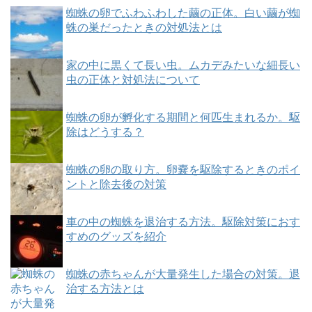
蜘蛛の卵でふわふわした繭の正体。白い繭が蜘
蛛の巣だったときの対処法とは
家の中に黒くて長い虫。ムカデみたいな細長い
虫の正体と対処法について
蜘蛛の卵が孵化する期間と何匹生まれるか。駆
除はどうする？
蜘蛛の卵の取り方。卵嚢を駆除するときのポイ
ントと除去後の対策
車の中の蜘蛛を退治する方法。駆除対策におす
すめのグッズを紹介
蜘蛛の赤ちゃんが大量発生した場合の対策。退
治する方法とは