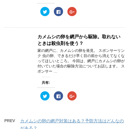
ウ
て
ウ
ィ
く
ィ
ン
だ
ン
ク
F
ク
ド
さ
ド
リ
a
リ
ウ
い
ウ
ッ
c
ッ
で
(
で
ク
e
ク
開
新
開
し
b
し
き
し
き
て
o
て
ま
い
ま
T
o
G
す
ウ
す
w
k
o
)
ィ
)
カメムシの卵を網戸から駆除。取れない
i
で
o
ン
t
共
g
ド
ときは殺虫剤を使う？
t
有
l
ウ
e
す
e
で
家の網戸に、カメムシの卵を発見。 スポンサーリン
r
る
+
開
ク 虫の卵、できるだけ早く目の前から消えてなくな
で
に
で
き
共
は
共
ま
ってほしいところ。 今回は、網戸にカメムシの卵が
有
ク
有
す
付いていた場合の駆除方法についてお話します。 ス
(
リ
(
)
新
ッ
新
ポンサー …
し
ク
し
い
し
い
ウ
て
ウ
共有:
ィ
く
ィ
ン
だ
ン
ド
さ
ド
ウ
い
ウ
ク
F
ク
で
(
で
リ
a
リ
開
新
開
ッ
c
ッ
き
し
き
ク
e
ク
ま
い
ま
し
b
し
す
ウ
す
て
o
て
)
ィ
)
T
o
G
ン
w
k
o
PREV
カメムシの卵の網戸対策はある？予防方法はどんなの
ド
i
で
o
ウ
t
共
g
がある？
で