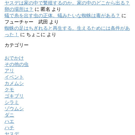
ヤスデは家の中で繁殖するのか。家の中のどこから出る？
卵の場所は？
に
匿名
より
蟻で糸を出す虫の正体。蟻みたいな蜘蛛は毒がある？
に
フューチャー 武田
より
蜘蛛の足はちぎれると再生する。生えるためには条件があ
った！
に
ちょこに
より
カテゴリー
おでかけ
その他の虫
アリ
イベント
カメムシ
クモ
ゴキブリ
シラミ
ゾウムシ
ダニ
ハエ
ハチ
ヤスデ