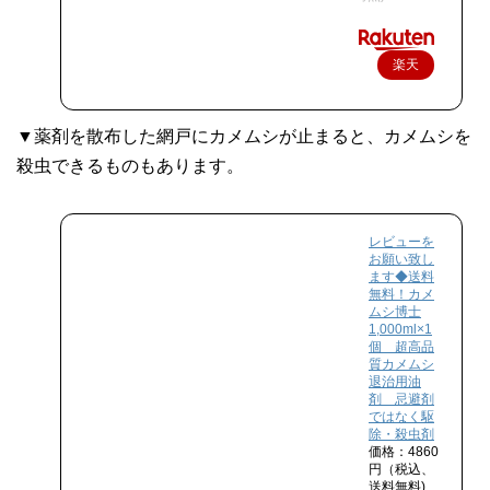
楽天
で購
入
▼薬剤を散布した網戸にカメムシが止まると、カメムシを
殺虫できるものもあります。
レビューを
お願い致し
ます◆送料
無料！カメ
ムシ博士
1,000ml×1
個 超高品
質カメムシ
退治用油
剤 忌避剤
ではなく駆
除・殺虫剤
価格：4860
円（税込、
送料無料)