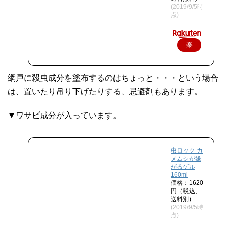
(2019/9/5時
点)
楽
天
で
網戸に殺虫成分を塗布するのはちょっと・・・という場合
購
は、置いたり吊り下げたりする、忌避剤もあります。
入
▼ワサビ成分が入っています。
虫ロック カ
メムシが嫌
がるゲル
160ml
価格：1620
円（税込、
送料別)
(2019/9/5時
点)