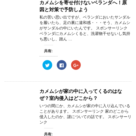
w
k
o
)
ィ
)
カメムシを寄せ付けないベランダへ！原
i
で
o
ン
t
共
g
ド
因と対策で予防しよう
t
有
l
ウ
e
す
e
で
私の苦い思い出ですが、ベランダにおいたサンダル
r
る
+
開
を履いたら、足の裏に違和感・・・そう、カメムシ
で
に
で
き
共
は
共
ま
がサンダルの中にいたんです。 スポンサーリンク
有
ク
有
す
ベランダにカメムシくると、洗濯物干せないし気持
(
リ
(
)
新
ッ
新
ち悪いし、踏ん …
し
ク
し
い
し
い
ウ
て
ウ
共有:
ィ
く
ィ
ン
だ
ン
ド
さ
ド
ウ
い
ウ
ク
F
ク
で
(
で
リ
a
リ
開
新
開
ッ
c
ッ
き
し
き
ク
e
ク
ま
い
ま
し
b
し
す
ウ
す
て
o
て
)
ィ
)
T
o
G
ン
w
k
o
カメムシが家の中に入ってくるのはな
ド
i
で
o
ウ
t
共
g
ぜ？室内侵入はどこから？
で
t
有
l
開
e
す
e
いつの間にか、カメムシが家の中に入り込んでいる
き
r
る
+
ま
ことがあります。 スポンサーリンク 家のどこから
で
に
で
す
共
は
共
侵入したのか、謎についての話です。 スポンサーリ
)
有
ク
有
ンク
(
リ
(
新
ッ
新
し
ク
し
い
し
い
共有: