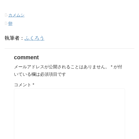
ウ
い
ウ
で
(
で
開
新
開
き
し
き
-
カメムシ
ま
い
ま
す
ウ
す
-
卵
)
ィ
)
ン
ド
ウ
執筆者：
ふくろう
で
開
き
ま
す
comment
)
メールアドレスが公開されることはありません。
*
が付
いている欄は必須項目です
コメント
*