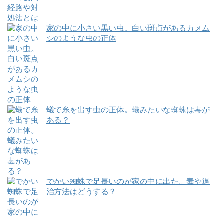
家の中に小さい黒い虫。白い斑点があるカメム
シのような虫の正体
蟻で糸を出す虫の正体。蟻みたいな蜘蛛は毒が
ある？
でかい蜘蛛で足長いのが家の中に出た。毒や退
治方法はどうする？