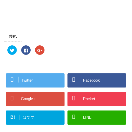
共有:
ク
F
ク
リ
a
リ
ッ
c
ッ
ク
e
ク
し
b
し
て
o
て
T
o
G
w
k
o
i
で
o
Twitter
Facebook
t
共
g
t
有
l
e
す
e
r
る
+
で
に
で
共
は
共
Google+
Pocket
有
ク
有
(
リ
(
新
ッ
新
し
ク
し
い
し
い
B!
はてブ
LINE
ウ
て
ウ
ィ
く
ィ
ン
だ
ン
ド
さ
ド