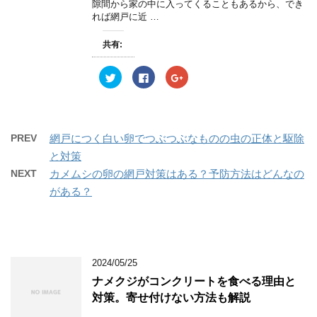
隙間から家の中に入ってくることもあるから、でき
(
リ
(
新
ッ
新
れば網戸に近 …
し
ク
し
い
し
い
ウ
て
ウ
共有:
ィ
く
ィ
ン
だ
ン
ド
さ
ド
ウ
い
ウ
ク
F
ク
で
(
で
リ
a
リ
開
新
開
ッ
c
ッ
き
し
き
ク
e
ク
ま
い
ま
し
b
し
す
ウ
す
て
o
て
)
ィ
)
T
o
G
ン
w
k
o
PREV
網戸につく白い卵でつぶつぶなものの虫の正体と駆除
ド
i
で
o
ウ
t
共
g
と対策
で
t
有
l
開
e
す
e
NEXT
カメムシの卵の網戸対策はある？予防方法はどんなの
き
r
る
+
ま
で
に
で
がある？
す
共
は
共
)
有
ク
有
(
リ
(
新
ッ
新
し
ク
し
い
し
い
ウ
て
ウ
ィ
く
ィ
ン
だ
ン
2024/05/25
ド
さ
ド
ウ
い
ウ
ナメクジがコンクリートを食べる理由と
で
(
で
開
新
開
対策。寄せ付けない方法も解説
き
し
き
ま
い
ま