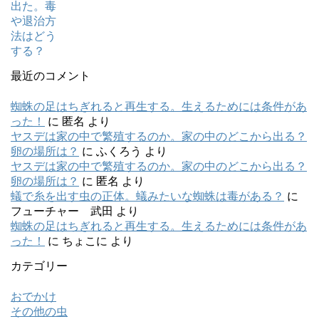
最近のコメント
蜘蛛の足はちぎれると再生する。生えるためには条件があ
った！
に
匿名
より
ヤスデは家の中で繁殖するのか。家の中のどこから出る？
卵の場所は？
に
ふくろう
より
ヤスデは家の中で繁殖するのか。家の中のどこから出る？
卵の場所は？
に
匿名
より
蟻で糸を出す虫の正体。蟻みたいな蜘蛛は毒がある？
に
フューチャー 武田
より
蜘蛛の足はちぎれると再生する。生えるためには条件があ
った！
に
ちょこに
より
カテゴリー
おでかけ
その他の虫