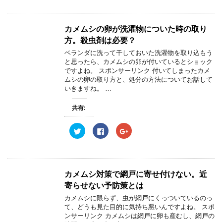
き
し
き
ク
e
ク
ま
い
ま
し
b
し
す
ウ
す
て
o
て
)
ィ
)
T
o
G
ン
w
k
o
カメムシの卵が洗濯物についた時の取り
ド
i
で
o
ウ
t
共
g
方。殺虫剤は必要？
で
t
有
l
開
e
す
e
ベランダに洗って干しておいた洗濯物を取り込もう
き
r
る
+
ま
と思ったら、カメムシの卵が付いているとショック
で
に
で
す
共
は
共
ですよね。 スポンサーリンク 付いてしまったカメ
)
有
ク
有
ムシの卵の取り方と、処分の方法についてお話して
(
リ
(
新
ッ
新
いきますね。 …
し
ク
し
い
し
い
ウ
て
ウ
共有:
ィ
く
ィ
ン
だ
ン
ド
さ
ド
ウ
い
ウ
ク
F
ク
で
(
で
リ
a
リ
開
新
開
ッ
c
ッ
き
し
き
ク
e
ク
ま
い
ま
し
b
し
す
ウ
す
て
o
て
)
ィ
)
T
o
G
ン
w
k
o
カメムシ対策で網戸に寄せ付けない。近
ド
i
で
o
ウ
t
共
g
寄らせない予防策とは
で
t
有
l
開
e
す
e
カメムシに限らず、虫が網戸にくっついているのっ
き
r
る
+
ま
て、どうも見た目的に気持ち悪いんですよね。 スポ
で
に
で
す
共
は
共
ンサーリンク カメムシは網戸に卵も産むし、網戸の
)
有
ク
有