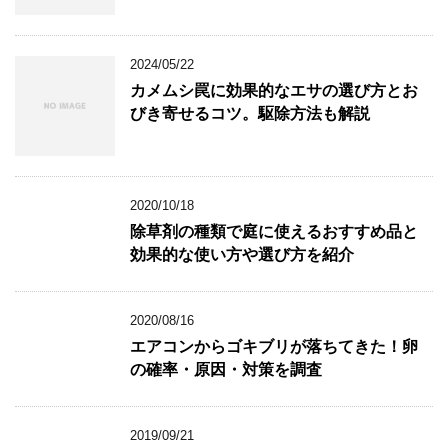
す
ウ
す
)
ィ
)
ン
ド
ウ
2024/05/22
で
開
カメムシ罠に効果的なエサの選び方とお
き
ま
びき寄せるコツ。駆除方法も解説
す
)
2020/10/18
除草剤の種類で庭に使えるおすすめ品と
効果的な使い方や選び方を紹介
2020/08/16
エアコンからゴキブリが落ちてきた！卵
の確率・原因・対策を調査
2019/09/21