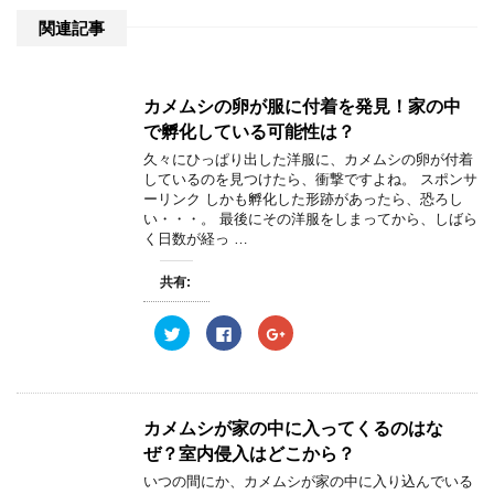
関連記事
カメムシの卵が服に付着を発見！家の中
で孵化している可能性は？
久々にひっぱり出した洋服に、カメムシの卵が付着
しているのを見つけたら、衝撃ですよね。 スポンサ
ーリンク しかも孵化した形跡があったら、恐ろし
い・・・。 最後にその洋服をしまってから、しばら
く日数が経っ …
共有:
ク
F
ク
リ
a
リ
ッ
c
ッ
ク
e
ク
し
b
し
て
o
て
T
o
G
w
k
o
カメムシが家の中に入ってくるのはな
i
で
o
t
共
g
ぜ？室内侵入はどこから？
t
有
l
e
す
e
いつの間にか、カメムシが家の中に入り込んでいる
r
る
+