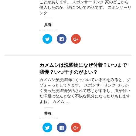
ことがあります。 スポンサーリンク 家のどこから
で
に
で
共
は
共
侵入したのか、謎についての話です。 スポンサーリ
有
ク
有
ンク
(
リ
(
新
ッ
新
し
ク
し
い
し
い
共有:
ウ
て
ウ
ィ
く
ィ
ン
だ
ン
ク
F
ク
ド
さ
ド
リ
a
リ
ウ
い
ウ
ッ
c
ッ
で
(
で
ク
e
ク
開
新
開
し
b
し
き
し
き
て
o
て
ま
い
ま
T
o
G
す
ウ
す
w
k
o
)
ィ
)
カメムシは洗濯物になぜ付着？いつまで
i
で
o
ン
t
共
g
ド
我慢？いつ干すのがよい？
t
有
l
ウ
e
す
e
で
カメムシが洗濯物にくっついているのをみると、ゾ
r
る
+
開
ゾォ～っとしてきます。 スポンサーリンク せっか
で
に
で
き
共
は
共
ま
く洗った洗濯物が汚されて感じがするし、虫が付い
有
ク
有
す
た洋服はなんとなく不快な気分になったりもします
(
リ
(
)
新
ッ
新
よね。 カメム …
し
ク
し
い
し
い
ウ
て
ウ
共有:
ィ
く
ィ
ン
だ
ン
ド
さ
ド
ウ
い
ウ
ク
F
ク
で
(
で
リ
a
リ
開
新
開
ッ
c
ッ