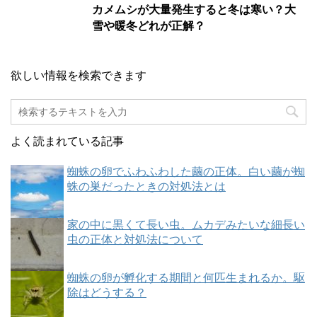
カメムシが大量発生すると冬は寒い？大
雪や暖冬どれが正解？
欲しい情報を検索できます
よく読まれている記事
蜘蛛の卵でふわふわした繭の正体。白い繭が蜘
蛛の巣だったときの対処法とは
家の中に黒くて長い虫。ムカデみたいな細長い
虫の正体と対処法について
蜘蛛の卵が孵化する期間と何匹生まれるか。駆
除はどうする？