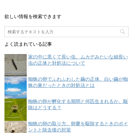
欲しい情報を検索できます
よく読まれている記事
家の中に黒くて長い虫。ムカデみたいな細長い
虫の正体と対処法について
蜘蛛の卵でふわふわした繭の正体。白い繭が蜘
蛛の巣だったときの対処法とは
蜘蛛の卵が孵化する期間と何匹生まれるか。駆
除はどうする？
蜘蛛の卵の取り方。卵嚢を駆除するときのポイ
ントと除去後の対策