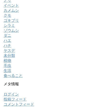
アリ
イベント
カメムシ
クモ
ゴキブリ
シラミ
ゾウムシ
ダニ
ハエ
ハチ
ヤスデ
未分類
植物
毛虫
生活
食べること
メタ情報
ログイン
投稿フィード
コメントフィード