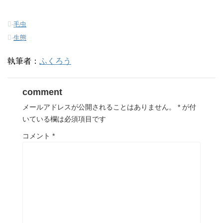
ウ
い
ウ
で
(
で
開
新
開
き
し
き
-
毛虫
ま
い
ま
す
ウ
す
-
生態
)
ィ
)
ン
ド
ウ
執筆者：
ふくろう
で
開
き
ま
す
comment
)
メールアドレスが公開されることはありません。
*
が付
いている欄は必須項目です
コメント
*