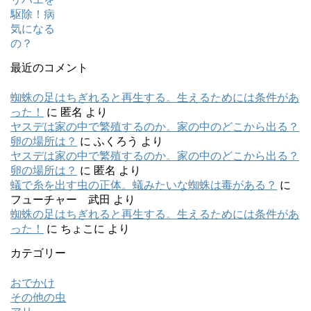
最近のコメント
蜘蛛の足はちぎれると再生する。生えるためには条件があ
った！
に
匿名
より
ヤスデは家の中で繁殖するのか。家の中のどこから出る？
卵の場所は？
に
ふくろう
より
ヤスデは家の中で繁殖するのか。家の中のどこから出る？
卵の場所は？
に
匿名
より
蟻で糸を出す虫の正体。蟻みたいな蜘蛛は毒がある？
に
フューチャー 武田
より
蜘蛛の足はちぎれると再生する。生えるためには条件があ
った！
に
ちょこに
より
カテゴリー
おでかけ
その他の虫