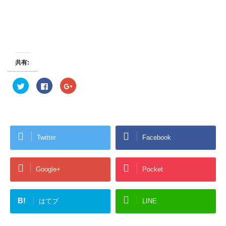
共有:
ク
F
ク
リ
a
リ
ッ
c
ッ
ク
e
ク
し
b
し
て
o
て
T
o
G
w
k
o
i
で
o
Twitter
Facebook
t
共
g
t
有
l
e
す
e
r
る
+
で
に
で
共
は
共
Google+
Pocket
有
ク
有
(
リ
(
新
ッ
新
し
ク
し
い
し
い
B!
はてブ
LINE
ウ
て
ウ
ィ
く
ィ
ン
だ
ン
ド
さ
ド