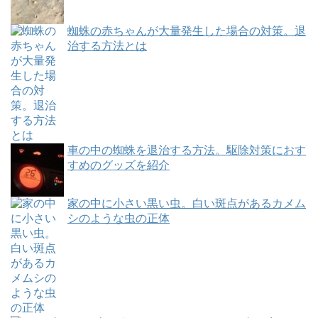
蜘蛛の赤ちゃんが大量発生した場合の対策。退
治する方法とは
車の中の蜘蛛を退治する方法。駆除対策におす
すめのグッズを紹介
家の中に小さい黒い虫。白い斑点があるカメム
シのような虫の正体