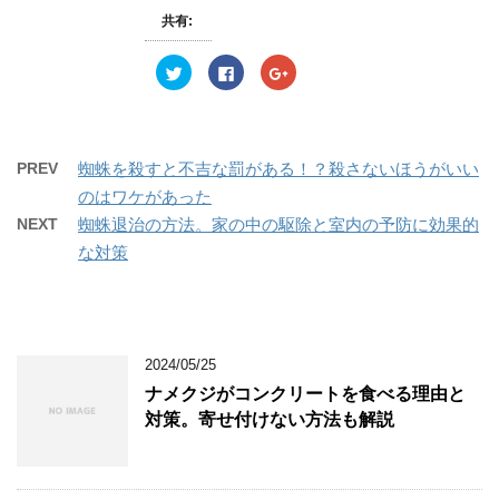
ウ
て
ウ
共有:
ィ
く
ィ
ン
だ
ン
ド
さ
ド
ウ
い
ウ
ク
F
ク
で
(
で
リ
a
リ
開
新
開
ッ
c
ッ
き
し
き
ク
e
ク
ま
い
ま
し
b
し
す
ウ
す
て
o
て
)
ィ
)
T
o
G
ン
w
k
o
PREV
蜘蛛を殺すと不吉な罰がある！？殺さないほうがいい
ド
i
で
o
ウ
t
共
g
のはワケがあった
で
t
有
l
開
e
す
e
NEXT
蜘蛛退治の方法。家の中の駆除と室内の予防に効果的
き
r
る
+
ま
で
に
で
な対策
す
共
は
共
)
有
ク
有
(
リ
(
新
ッ
新
し
ク
し
い
し
い
ウ
て
ウ
ィ
く
ィ
ン
だ
ン
2024/05/25
ド
さ
ド
ウ
い
ウ
ナメクジがコンクリートを食べる理由と
で
(
で
開
新
開
対策。寄せ付けない方法も解説
き
し
き
ま
い
ま
す
ウ
す
)
ィ
)
ン
ド