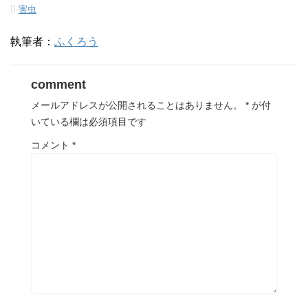
す
ウ
す
-
害虫
)
ィ
)
ン
ド
ウ
執筆者：
ふくろう
で
開
き
ま
す
comment
)
メールアドレスが公開されることはありません。
*
が付
いている欄は必須項目です
コメント
*