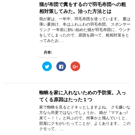
ン
w
k
o
猫が布団で糞をするので羽毛布団への粗
ド
i
で
o
ウ
t
共
g
相対策してみた。治った方法とは
で
t
有
l
開
e
す
e
我が家は、一年中、羽毛布団を使っています。 夏は
き
r
る
+
ま
薄い夏掛け、冬はふわふわの羽毛布団。 スポンサー
で
に
で
す
共
は
共
リンク 一年前に飼い始めた猫が羽毛布団に、ウンチ
)
有
ク
有
をしてしまったので、原因を調べて、粗相対策をと
(
リ
(
新
ッ
新
ってみたお …
し
ク
し
い
し
い
ウ
て
ウ
共有:
ィ
く
ィ
ン
だ
ン
ド
さ
ド
ウ
い
ウ
ク
F
ク
で
(
で
リ
a
リ
開
新
開
ッ
c
ッ
き
し
き
ク
e
ク
ま
い
ま
し
b
し
す
ウ
す
て
o
て
)
ィ
)
T
o
G
ン
w
k
o
蜘蛛を家に入れないための予防策。入っ
ド
i
で
o
ウ
t
共
g
てくる原因はたった１つ
で
t
有
l
開
e
す
e
家で蜘蛛を見るとドキッとしますよね。 クモ嫌いな
き
r
る
+
ま
方なら尚更ではないでしょうか。 娘が『ママぁっ!
で
に
で
す
共
は
共
来て～！！』と叫ぶので、何事かと飛んでいくと、
)
有
ク
有
部屋にクモがいたってことが、よくあります。 この
(
リ
(
新
ッ
新
クモって、 …
し
ク
し
い
し
い