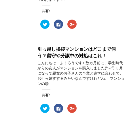
し
ク
し
い
し
い
ウ
て
ウ
共有:
ィ
く
ィ
ン
だ
ン
ド
さ
ド
ウ
い
ウ
ク
F
ク
で
(
で
リ
a
リ
開
新
開
ッ
c
ッ
き
し
き
ク
e
ク
ま
い
ま
し
b
し
す
ウ
す
て
o
て
)
ィ
)
T
o
G
ン
w
k
o
引っ越し挨拶マンションはどこまで伺
ド
i
で
o
ウ
t
共
g
う？留守や分譲中の対処はこれ！
で
t
有
l
開
e
す
e
こんにちは、ふくろうです♪ 数カ月前に、学生時代
き
r
る
+
ま
からの友人がマンションを購入しました(^－^) ３月
で
に
で
す
共
は
共
になって親友のお子さんの卒業と進学に合わせて、
)
有
ク
有
お引っ越すするみたいなんですけれどね。 マンショ
(
リ
(
新
ッ
新
ンの場 …
し
ク
し
い
し
い
ウ
て
ウ
共有:
ィ
く
ィ
ン
だ
ン
ド
さ
ド
ウ
い
ウ
ク
F
ク
で
(
で
リ
a
リ
開
新
開
ッ
c
ッ
き
し
き
ク
e
ク
ま
い
ま
し
b
し
す
ウ
す
て
o
て
)
ィ
)
T
o
G