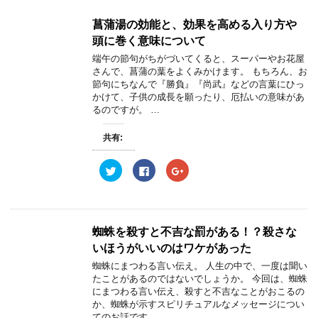
菖蒲湯の効能と、効果を高める入り方や
頭に巻く意味について
端午の節句がちがづいてくると、スーパーやお花屋
さんで、菖蒲の葉をよくみかけます。 もちろん、お
節句にちなんで『勝負』『尚武』などの言葉にひっ
かけて、子供の成長を願ったり、厄払いの意味があ
るのですが。 …
共有:
ク
F
ク
リ
a
リ
ッ
c
ッ
ク
e
ク
し
b
し
て
o
て
T
o
G
w
k
o
蜘蛛を殺すと不吉な罰がある！？殺さな
i
で
o
t
共
g
いほうがいいのはワケがあった
t
有
l
e
す
e
蜘蛛にまつわる言い伝え。 人生の中で、一度は聞い
r
る
+
たことがあるのではないでしょうか。 今回は、蜘蛛
で
に
で
共
は
共
にまつわる言い伝え、殺すと不吉なことがおこるの
有
ク
有
か、蜘蛛が示すスピリチュアルなメッセージについ
(
リ
(
新
ッ
新
てのお話です …