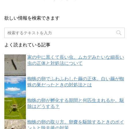
欲しい情報を検索できます
よく読まれている記事
家の中に黒くて長い虫。ムカデみたいな細長い
虫の正体と対処法について
蜘蛛の卵でふわふわした繭の正体。白い繭が蜘
蛛の巣だったときの対処法とは
蜘蛛の卵が孵化する期間と何匹生まれるか。駆
除はどうする？
蜘蛛の卵の取り方。卵嚢を駆除するときのポイ
ントと除去後の対策