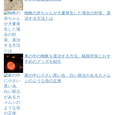
蜘蛛の赤ちゃんが大量発生した場合の対策。退
治する方法とは
車の中の蜘蛛を退治する方法。駆除対策におす
すめのグッズを紹介
家の中に小さい黒い虫。白い斑点があるカメム
シのような虫の正体