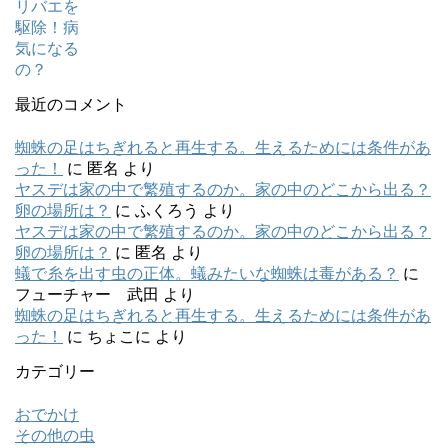
最近のコメント
蜘蛛の足はちぎれると再生する。生えるためには条件があ
った！
に
匿名
より
ヤスデは家の中で繁殖するのか。家の中のどこから出る？
卵の場所は？
に
ふくろう
より
ヤスデは家の中で繁殖するのか。家の中のどこから出る？
卵の場所は？
に
匿名
より
蟻で糸を出す虫の正体。蟻みたいな蜘蛛は毒がある？
に
フューチャー 武田
より
蜘蛛の足はちぎれると再生する。生えるためには条件があ
った！
に
ちょこに
より
カテゴリー
おでかけ
その他の虫