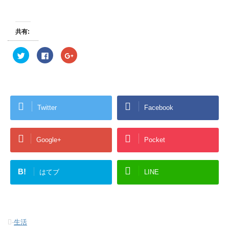
共有:
ク
F
ク
リ
a
リ
ッ
c
ッ
ク
e
ク
し
b
し
て
o
て
T
o
G
w
k
o
i
で
o
Twitter
Facebook
t
共
g
t
有
l
e
す
e
r
る
+
で
に
で
共
は
共
Google+
Pocket
有
ク
有
(
リ
(
新
ッ
新
し
ク
し
い
し
い
B!
はてブ
LINE
ウ
て
ウ
ィ
く
ィ
ン
だ
ン
ド
さ
ド
ウ
い
ウ
で
(
で
開
新
開
き
し
き
-
生活
ま
い
ま