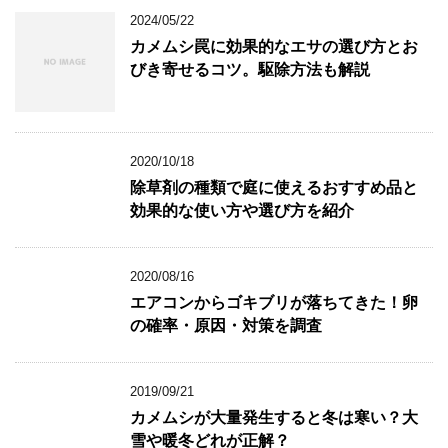
ウ
2024/05/22
で
開
カメムシ罠に効果的なエサの選び方とお
き
ま
びき寄せるコツ。駆除方法も解説
す
)
2020/10/18
除草剤の種類で庭に使えるおすすめ品と
効果的な使い方や選び方を紹介
2020/08/16
エアコンからゴキブリが落ちてきた！卵
の確率・原因・対策を調査
2019/09/21
カメムシが大量発生すると冬は寒い？大
雪や暖冬どれが正解？