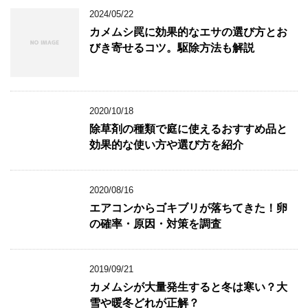
ウ
2024/05/22
で
開
カメムシ罠に効果的なエサの選び方とお
き
ま
びき寄せるコツ。駆除方法も解説
す
)
2020/10/18
除草剤の種類で庭に使えるおすすめ品と
効果的な使い方や選び方を紹介
2020/08/16
エアコンからゴキブリが落ちてきた！卵
の確率・原因・対策を調査
2019/09/21
カメムシが大量発生すると冬は寒い？大
雪や暖冬どれが正解？