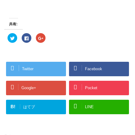
共有:
ク
F
ク
リ
a
リ
ッ
c
ッ
ク
e
ク
し
b
し
て
o
て
T
o
G
w
k
o
i
で
o
Twitter
Facebook
t
共
g
t
有
l
e
す
e
r
る
+
で
に
で
共
は
共
Google+
Pocket
有
ク
有
(
リ
(
新
ッ
新
し
ク
し
い
し
い
B!
はてブ
LINE
ウ
て
ウ
ィ
く
ィ
ン
だ
ン
ド
さ
ド
ウ
い
ウ
で
(
で
開
新
開
き
し
き