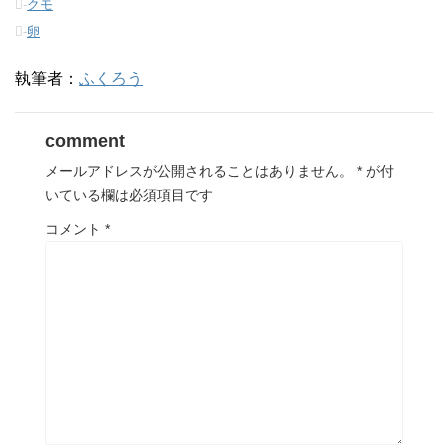
-
クモ
ま
い
ま
す
ウ
す
-
卵
)
ィ
)
ン
ド
ウ
執筆者：
ふくろう
で
開
き
ま
す
comment
)
メールアドレスが公開されることはありません。
*
が付
いている欄は必須項目です
コメント
*