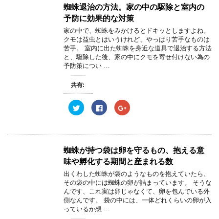
ン
w
k
o
蜘蛛退治の方法。家の中の駆除と室内の
ド
i
で
o
ウ
t
共
g
予防に効果的な対策
で
t
有
l
開
e
す
e
家の中で、蜘蛛をみかけるとドキッとしますよね。
き
r
る
+
ま
クモは益虫とはいうけれど、やっぱり苦手なものは
で
に
で
す
共
は
共
苦手。 室内に出た蜘蛛を身近な道具で退治する方法
)
有
ク
有
と、駆除した後、家の中にクモを寄せ付けない為の
(
リ
(
新
ッ
新
予防策につい …
し
ク
し
い
し
い
ウ
て
ウ
共有:
ィ
く
ィ
ン
だ
ン
ド
さ
ド
ウ
い
ウ
ク
F
ク
で
(
で
リ
a
リ
開
新
開
ッ
c
ッ
き
し
き
ク
e
ク
ま
い
ま
し
b
し
す
ウ
す
て
o
て
)
ィ
)
T
o
G
ン
w
k
o
蜘蛛が持つ袋は卵を守るもの、抱える意
ド
i
で
o
ウ
t
共
g
味や孵化する期間と産まれる数
で
t
有
l
開
e
す
e
出くわした蜘蛛が袋のようなものを抱えていたら、
き
r
る
+
ま
その袋の中には蜘蛛の卵が詰まっています。 そうな
で
に
で
す
共
は
共
んです、これ実は卵じゃなくて、卵を包んでいる外
)
有
ク
有
側なんです。 袋の中には、一体どれくらいの卵が入
(
リ
(
新
ッ
新
っているか想 …
し
ク
し
い
し
い