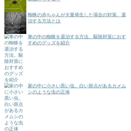
蜘蛛の赤ちゃんが大量発生した場合の対策。退
治する方法とは
車の中の蜘蛛を退治する方法。駆除対策におす
すめのグッズを紹介
家の中に小さい黒い虫。白い斑点があるカメム
シのような虫の正体