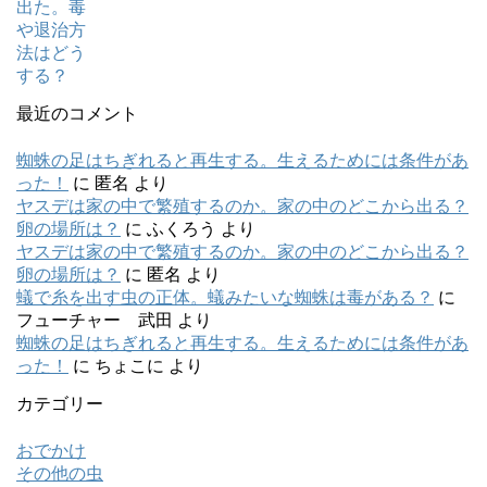
最近のコメント
蜘蛛の足はちぎれると再生する。生えるためには条件があ
った！
に
匿名
より
ヤスデは家の中で繁殖するのか。家の中のどこから出る？
卵の場所は？
に
ふくろう
より
ヤスデは家の中で繁殖するのか。家の中のどこから出る？
卵の場所は？
に
匿名
より
蟻で糸を出す虫の正体。蟻みたいな蜘蛛は毒がある？
に
フューチャー 武田
より
蜘蛛の足はちぎれると再生する。生えるためには条件があ
った！
に
ちょこに
より
カテゴリー
おでかけ
その他の虫