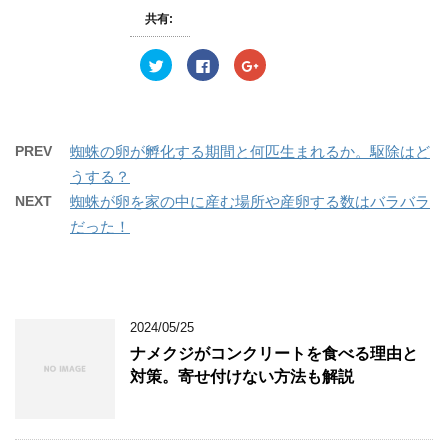
ウ
て
ウ
共有:
ィ
く
ィ
ン
だ
ン
ド
さ
ド
ウ
い
ウ
ク
F
ク
で
(
で
リ
a
リ
開
新
開
ッ
c
ッ
き
し
き
ク
e
ク
ま
い
ま
し
b
し
す
ウ
す
て
o
て
)
ィ
)
T
o
G
ン
w
k
o
PREV
蜘蛛の卵が孵化する期間と何匹生まれるか。駆除はど
ド
i
で
o
ウ
t
共
g
うする？
で
t
有
l
開
e
す
e
NEXT
蜘蛛が卵を家の中に産む場所や産卵する数はバラバラ
き
r
る
+
ま
で
に
で
だった！
す
共
は
共
)
有
ク
有
(
リ
(
新
ッ
新
し
ク
し
い
し
い
ウ
て
ウ
ィ
く
ィ
ン
だ
ン
2024/05/25
ド
さ
ド
ウ
い
ウ
ナメクジがコンクリートを食べる理由と
で
(
で
開
新
開
対策。寄せ付けない方法も解説
き
し
き
ま
い
ま
す
ウ
す
)
ィ
)
ン
ド