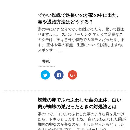
でかい蜘蛛で足長いのが家の中に出た。
毒や退治方法はどうする？
家の中にいきなりでかい蜘蛛がでたら、驚いて固ま
りますよね。 スポンサーリンク でかくて足長なこ
のクモは、実は意外な特徴で人気モノだったりしま
す。 正体や毒の有無、生態についてお話しますね。
スポンサー …
共有:
ク
F
ク
リ
a
リ
ッ
c
ッ
ク
e
ク
し
b
し
て
o
て
T
o
G
w
k
o
蜘蛛の卵でふわふわした繭の正体。白い
i
で
o
t
共
g
繭が蜘蛛の巣だったときの対処法とは
t
有
l
e
す
e
家の中で、白いふわふわした繭のような塊を見つけ
r
る
+
たら、ドキッとしますよね。 白いふわふわした繭が
で
に
で
共
は
共
蜘蛛の卵なのか巣なのか、もし卵だったらどうした
有
ク
有
らよいかのお話です。 スポンサーリンク
(
リ
(