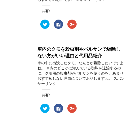
新
ッ
新
し
ク
し
い
し
い
共有:
ウ
て
ウ
ィ
く
ィ
ン
だ
ン
ク
F
ク
ド
さ
ド
リ
a
リ
ウ
い
ウ
ッ
c
ッ
で
(
で
ク
e
ク
開
新
開
し
b
し
き
し
き
て
o
て
ま
い
ま
T
o
G
す
ウ
す
w
k
o
)
ィ
)
車内のクモを殺虫剤やバルサンで駆除し
i
で
o
ン
t
共
g
ド
ない方がいい理由と代用品紹介
t
有
l
ウ
e
す
e
で
車の中に出没したクモ、なんとか駆除したいですよ
r
る
+
開
ね。 車内のどこかに潜んでいる蜘蛛を退治するの
で
に
で
き
共
は
共
ま
に、クモ用の殺虫剤やバルサンを使うのを、あまり
有
ク
有
す
おすすめしない理由についてお話しますね。 スポン
(
リ
(
)
新
ッ
新
サーリンク
し
ク
し
い
し
い
ウ
て
ウ
共有:
ィ
く
ィ
ン
だ
ン
ド
さ
ド
ウ
い
ウ
ク
F
ク
で
(
で
リ
a
リ
開
新
開
ッ
c
ッ
き
し
き
ク
e
ク
ま
い
ま
し
b
し
す
ウ
す
て
o
て
)
ィ
)
T
o
G