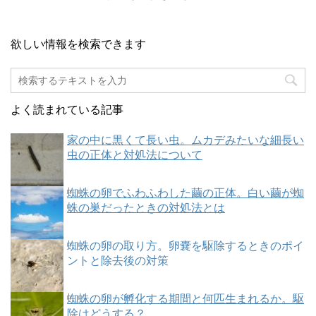
欲しい情報を検索できます
よく読まれている記事
家の中に黒くて長い虫。ムカデみたいな細長い
虫の正体と対処法について
蜘蛛の卵でふわふわした繭の正体。白い繭が蜘
蛛の巣だったときの対処法とは
蜘蛛の卵の取り方。卵嚢を駆除するときのポイ
ントと除去後の対策
蜘蛛の卵が孵化する期間と何匹生まれるか。駆
除はどうする？