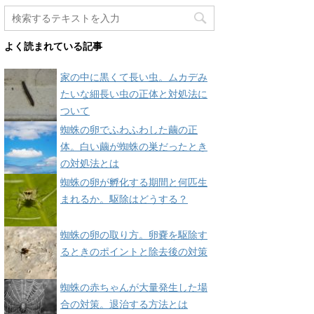
よく読まれている記事
家の中に黒くて長い虫。ムカデみ
たいな細長い虫の正体と対処法に
ついて
蜘蛛の卵でふわふわした繭の正
体。白い繭が蜘蛛の巣だったとき
の対処法とは
蜘蛛の卵が孵化する期間と何匹生
まれるか。駆除はどうする？
蜘蛛の卵の取り方。卵嚢を駆除す
るときのポイントと除去後の対策
蜘蛛の赤ちゃんが大量発生した場
合の対策。退治する方法とは