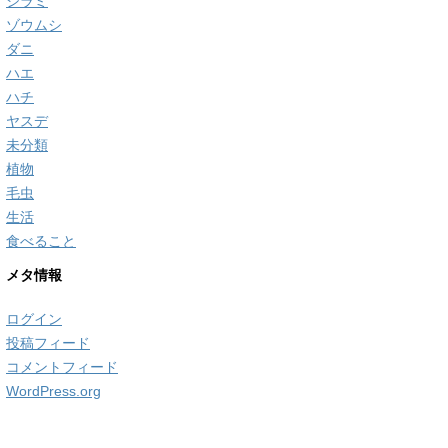
シラミ
ゾウムシ
ダニ
ハエ
ハチ
ヤスデ
未分類
植物
毛虫
生活
食べること
メタ情報
ログイン
投稿フィード
コメントフィード
WordPress.org