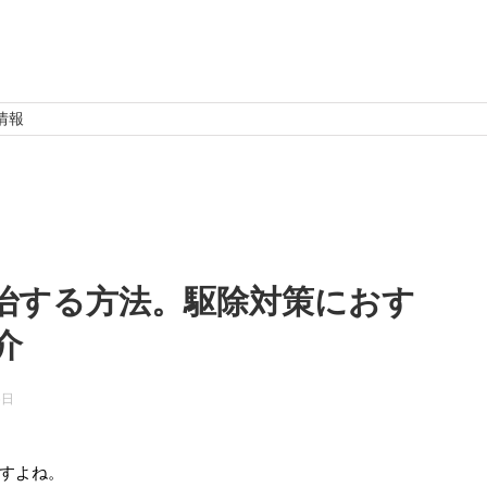
情報
治する方法。駆除対策におす
介
6日
すよね。