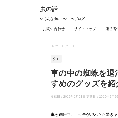
虫の話
いろんな虫についてのブログ
お問い合わせ
サイトマップ
運営者
HOME
>
クモ
>
クモ
車の中の蜘蛛を退
すめのグッズを紹
投稿日：2019年1月21日 更新日：
2019年2月2
車を運転中に、クモが現れたら驚きま