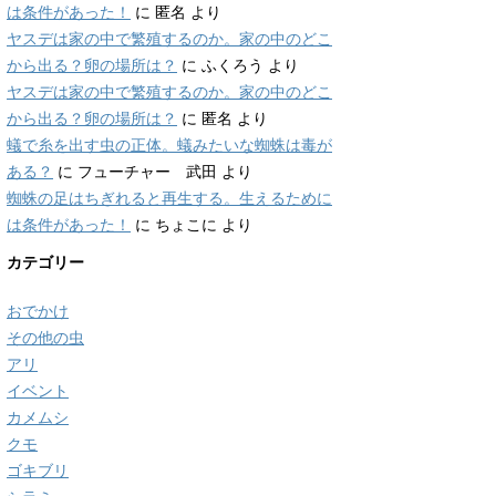
は条件があった！
に
匿名
より
ヤスデは家の中で繁殖するのか。家の中のどこ
から出る？卵の場所は？
に
ふくろう
より
ヤスデは家の中で繁殖するのか。家の中のどこ
から出る？卵の場所は？
に
匿名
より
蟻で糸を出す虫の正体。蟻みたいな蜘蛛は毒が
ある？
に
フューチャー 武田
より
蜘蛛の足はちぎれると再生する。生えるために
は条件があった！
に
ちょこに
より
カテゴリー
おでかけ
その他の虫
アリ
イベント
カメムシ
クモ
ゴキブリ