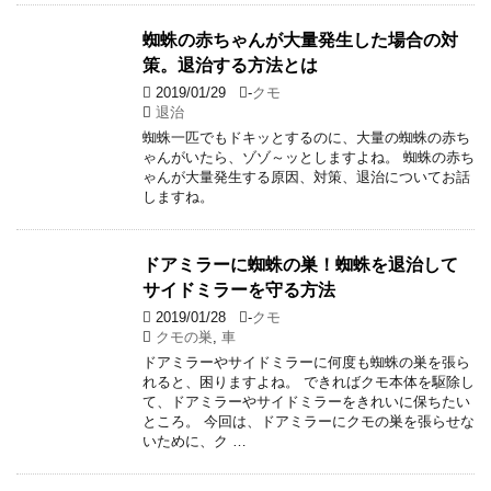
蜘蛛の赤ちゃんが大量発生した場合の対
策。退治する方法とは
2019/01/29
-
クモ
退治
蜘蛛一匹でもドキッとするのに、大量の蜘蛛の赤ち
ゃんがいたら、ゾゾ～ッとしますよね。 蜘蛛の赤ち
ゃんが大量発生する原因、対策、退治についてお話
しますね。
ドアミラーに蜘蛛の巣！蜘蛛を退治して
サイドミラーを守る方法
2019/01/28
-
クモ
クモの巣
,
車
ドアミラーやサイドミラーに何度も蜘蛛の巣を張ら
れると、困りますよね。 できればクモ本体を駆除し
て、ドアミラーやサイドミラーをきれいに保ちたい
ところ。 今回は、ドアミラーにクモの巣を張らせな
いために、ク …