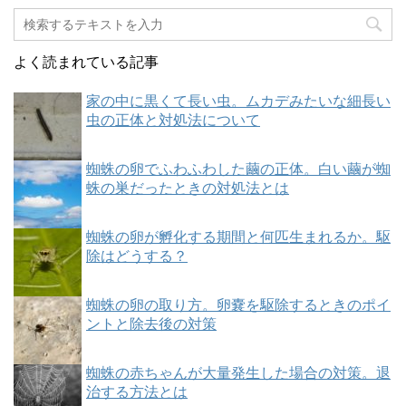
よく読まれている記事
家の中に黒くて長い虫。ムカデみたいな細長い
虫の正体と対処法について
蜘蛛の卵でふわふわした繭の正体。白い繭が蜘
蛛の巣だったときの対処法とは
蜘蛛の卵が孵化する期間と何匹生まれるか。駆
除はどうする？
蜘蛛の卵の取り方。卵嚢を駆除するときのポイ
ントと除去後の対策
蜘蛛の赤ちゃんが大量発生した場合の対策。退
治する方法とは