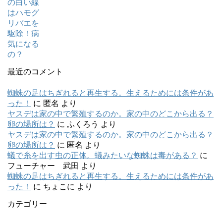
最近のコメント
蜘蛛の足はちぎれると再生する。生えるためには条件があ
った！
に
匿名
より
ヤスデは家の中で繁殖するのか。家の中のどこから出る？
卵の場所は？
に
ふくろう
より
ヤスデは家の中で繁殖するのか。家の中のどこから出る？
卵の場所は？
に
匿名
より
蟻で糸を出す虫の正体。蟻みたいな蜘蛛は毒がある？
に
フューチャー 武田
より
蜘蛛の足はちぎれると再生する。生えるためには条件があ
った！
に
ちょこに
より
カテゴリー