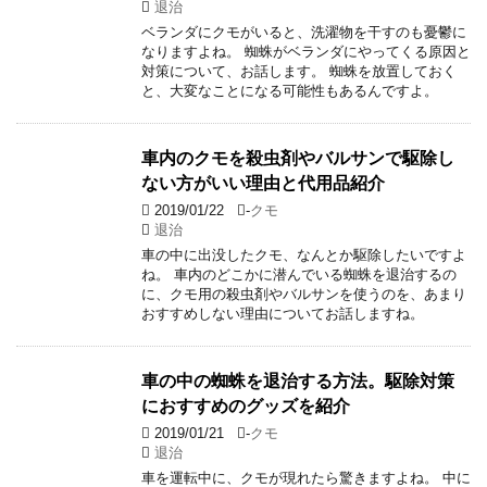
退治
ベランダにクモがいると、洗濯物を干すのも憂鬱に
なりますよね。 蜘蛛がベランダにやってくる原因と
対策について、お話します。 蜘蛛を放置しておく
と、大変なことになる可能性もあるんですよ。
車内のクモを殺虫剤やバルサンで駆除し
ない方がいい理由と代用品紹介
2019/01/22
-
クモ
退治
車の中に出没したクモ、なんとか駆除したいですよ
ね。 車内のどこかに潜んでいる蜘蛛を退治するの
に、クモ用の殺虫剤やバルサンを使うのを、あまり
おすすめしない理由についてお話しますね。
車の中の蜘蛛を退治する方法。駆除対策
におすすめのグッズを紹介
2019/01/21
-
クモ
退治
車を運転中に、クモが現れたら驚きますよね。 中に