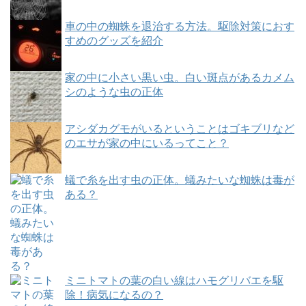
車の中の蜘蛛を退治する方法。駆除対策におす
すめのグッズを紹介
家の中に小さい黒い虫。白い斑点があるカメム
シのような虫の正体
アシダカグモがいるということはゴキブリなど
のエサが家の中にいるってこと？
蟻で糸を出す虫の正体。蟻みたいな蜘蛛は毒が
ある？
ミニトマトの葉の白い線はハモグリバエを駆
除！病気になるの？