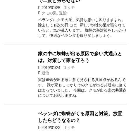
で二度と張らせない
2019/01/25
-
クモ
クモの巣
,
退治
ベランダにクモの巣、気持ち悪いし困りますよね。
除去しても次の日には、新しい蜘蛛の巣が張られて
いると、気が滅入ります。 蜘蛛の巣対策をしっかり
して、快適なベランダを取り戻しましょう。
家の中に蜘蛛が出る原因で多い共通点と
は。対策して家を守ろう
2019/01/24
-
クモ
退治
実は蜘蛛が出る家に多く見られる共通点があるんで
す。 我が家もしっかりそのクモが出る共通点に当て
はまっていました。 今回は、クモが出る家の共通点
についてお話しますね。
ベランダに蜘蛛がくる原因と対策。放置
したらどうなるの？
2019/01/23
-
クモ