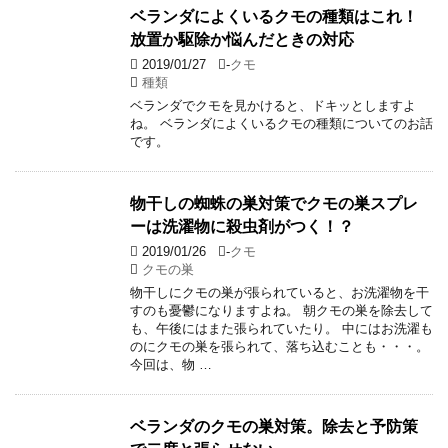
ベランダによくいるクモの種類はこれ！
放置か駆除か悩んだときの対応
2019/01/27
-
クモ
種類
ベランダでクモを見かけると、ドキッとしますよ
ね。 ベランダによくいるクモの種類についてのお話
です。
物干しの蜘蛛の巣対策でクモの巣スプレ
ーは洗濯物に殺虫剤がつく！？
2019/01/26
-
クモ
クモの巣
物干しにクモの巣が張られていると、お洗濯物を干
すのも憂鬱になりますよね。 朝クモの巣を除去して
も、午後にはまた張られていたり。 中にはお洗濯も
のにクモの巣を張られて、落ち込むことも・・・。
今回は、物 …
ベランダのクモの巣対策。除去と予防策