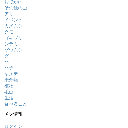
おでかけ
その他の虫
アリ
イベント
カメムシ
クモ
ゴキブリ
シラミ
ゾウムシ
ダニ
ハエ
ハチ
ヤスデ
未分類
植物
毛虫
生活
食べること
メタ情報
ログイン