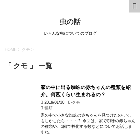
虫の話
いろんな虫についてのブログ
HOME
>
クモ
>
「 クモ 」 一覧
家の中に出る蜘蛛の赤ちゃんの種類を紹
介。何匹くらい生まれるの？
2019/01/30
-
クモ
種類
家の中で小さな蜘蛛の赤ちゃんを見つけたのって、
もしかしたら・・・？ 今回は、家で蜘蛛の赤ちゃん
の種類や、1回で孵化する数などについてお話しま
すね。