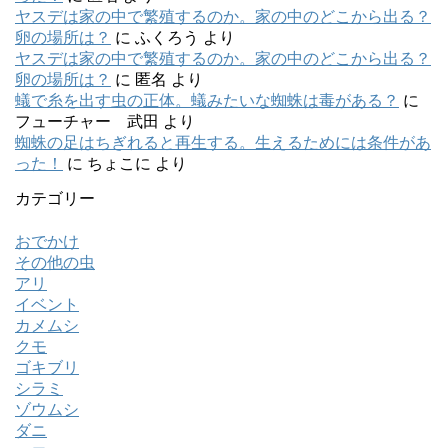
ヤスデは家の中で繁殖するのか。家の中のどこから出る？
卵の場所は？
に
ふくろう
より
ヤスデは家の中で繁殖するのか。家の中のどこから出る？
卵の場所は？
に
匿名
より
蟻で糸を出す虫の正体。蟻みたいな蜘蛛は毒がある？
に
フューチャー 武田
より
蜘蛛の足はちぎれると再生する。生えるためには条件があ
った！
に
ちょこに
より
カテゴリー
おでかけ
その他の虫
アリ
イベント
カメムシ
クモ
ゴキブリ
シラミ
ゾウムシ
ダニ