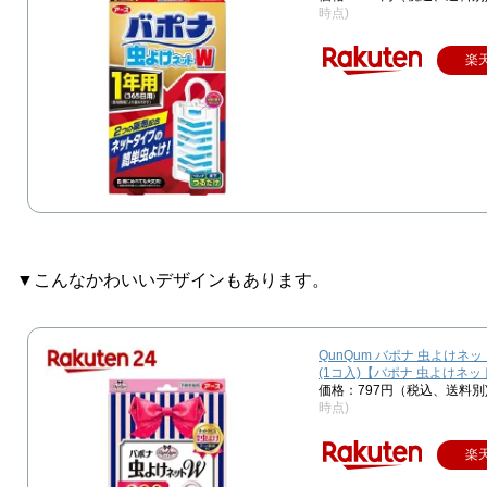
時点)
楽
▼こんなかわいいデザインもあります。
QunQum バポナ 虫よけネッ
(1コ入)【バポナ 虫よけネッ
価格：797円（税込、送料別
時点)
楽