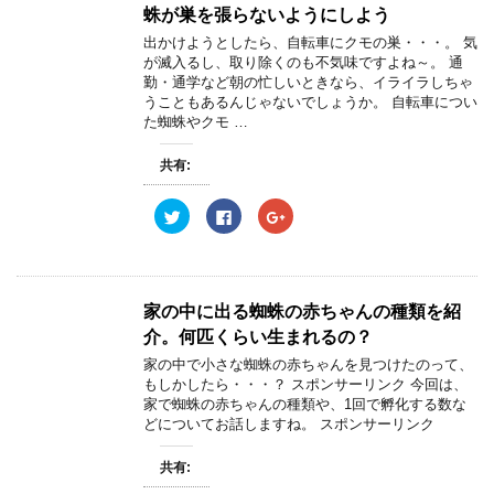
蛛が巣を張らないようにしよう
出かけようとしたら、自転車にクモの巣・・・。 気
が滅入るし、取り除くのも不気味ですよね～。 通
勤・通学など朝の忙しいときなら、イライラしちゃ
うこともあるんじゃないでしょうか。 自転車につい
た蜘蛛やクモ …
共有:
ク
F
ク
リ
a
リ
ッ
c
ッ
ク
e
ク
し
b
し
て
o
て
T
o
G
w
k
o
家の中に出る蜘蛛の赤ちゃんの種類を紹
i
で
o
t
共
g
介。何匹くらい生まれるの？
t
有
l
e
す
e
家の中で小さな蜘蛛の赤ちゃんを見つけたのって、
r
る
+
もしかしたら・・・？ スポンサーリンク 今回は、
で
に
で
共
は
共
家で蜘蛛の赤ちゃんの種類や、1回で孵化する数な
有
ク
有
どについてお話しますね。 スポンサーリンク
(
リ
(
新
ッ
新
し
ク
し
い
し
い
共有:
ウ
て
ウ
ィ
く
ィ