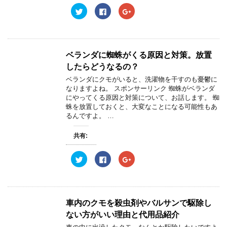
ン
だ
ン
ク
F
ク
ド
さ
ド
リ
a
リ
ウ
い
ウ
ッ
c
ッ
で
(
で
ク
e
ク
開
新
開
し
b
し
き
し
き
て
o
て
ま
い
ま
T
o
G
す
ウ
す
w
k
o
)
ィ
)
ベランダに蜘蛛がくる原因と対策。放置
i
で
o
ン
t
共
g
ド
したらどうなるの？
t
有
l
ウ
e
す
e
で
ベランダにクモがいると、洗濯物を干すのも憂鬱に
r
る
+
開
なりますよね。 スポンサーリンク 蜘蛛がベランダ
で
に
で
き
共
は
共
ま
にやってくる原因と対策について、お話します。 蜘
有
ク
有
す
蛛を放置しておくと、大変なことになる可能性もあ
(
リ
(
)
新
ッ
新
るんですよ。 …
し
ク
し
い
し
い
ウ
て
ウ
共有:
ィ
く
ィ
ン
だ
ン
ド
さ
ド
ウ
い
ウ
ク
F
ク
で
(
で
リ
a
リ
開
新
開
ッ
c
ッ
き
し
き
ク
e
ク
ま
い
ま
し
b
し
す
ウ
す
て
o
て
)
ィ
)
T
o
G
ン
w
k
o
車内のクモを殺虫剤やバルサンで駆除し
ド
i
で
o
ウ
t
共
g
ない方がいい理由と代用品紹介
で
t
有
l
開
e
す
e