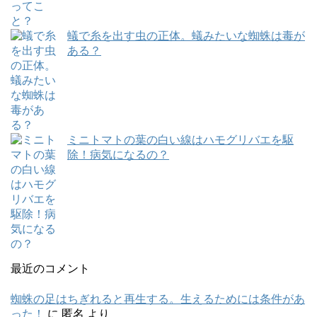
蟻で糸を出す虫の正体。蟻みたいな蜘蛛は毒が
ある？
ミニトマトの葉の白い線はハモグリバエを駆
除！病気になるの？
最近のコメント
蜘蛛の足はちぎれると再生する。生えるためには条件があ
った！
に
匿名
より