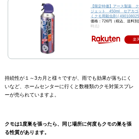
【限定特価】アース製薬 ク
ジェット 450ml セアカ
くクモ用殺虫剤 ( 4901080254
価格：726円（税込、送料別
時点)
楽
持続性が１～3カ月と様々ですが、雨でも効果が落ちにく
いなど、ホームセンターに行くと数種類のクモ対策スプレ
ーが売られていますよ。
クモは1度巣を張ったら、同じ場所に何度もクモの巣を張
る性質があります。