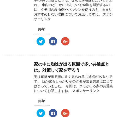
車の中に出没したクモ、なんとか駆除したいですよ
き
r
る
+
ま
ね。 車内のどこかに潜んでいる蜘蛛を退治するの
で
に
で
す
共
は
共
に、クモ用の殺虫剤やバルサンを使うのを、あまり
)
有
ク
有
おすすめしない理由についてお話しますね。 スポン
(
リ
(
新
ッ
新
サーリンク
し
ク
し
い
し
い
ウ
て
ウ
共有:
ィ
く
ィ
ン
だ
ン
ド
さ
ド
ウ
い
ウ
ク
F
ク
で
(
で
リ
a
リ
開
新
開
ッ
c
ッ
き
し
き
ク
e
ク
ま
い
ま
し
b
し
す
ウ
す
て
o
て
)
ィ
)
T
o
G
ン
w
k
o
家の中に蜘蛛が出る原因で多い共通点と
ド
i
で
o
ウ
t
共
g
は。対策して家を守ろう
で
t
有
l
開
e
す
e
実は蜘蛛が出る家に多く見られる共通点があるんで
き
r
る
+
ま
す。 我が家もしっかりそのクモが出る共通点に当て
で
に
で
す
共
は
共
はまっていました。 今回は、クモが出る家の共通点
)
有
ク
有
についてお話しますね。 スポンサーリンク
(
リ
(
新
ッ
新
し
ク
し
い
し
い
共有:
ウ
て
ウ
ィ
く
ィ
ン
だ
ン
ク
F
ク
ド
さ
ド
リ
a
リ
ウ
い
ウ