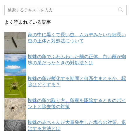
よく読まれている記事
家の中に黒くて長い虫。ムカデみたいな細長い
虫の正体と対処法について
蜘蛛の卵でふわふわした繭の正体。白い繭が蜘
蛛の巣だったときの対処法とは
蜘蛛の卵が孵化する期間と何匹生まれるか。駆
除はどうする？
蜘蛛の卵の取り方。卵嚢を駆除するときのポイ
ントと除去後の対策
蜘蛛の赤ちゃんが大量発生した場合の対策。退
治する方法とは