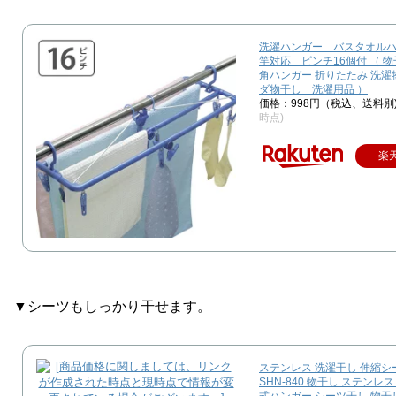
洗濯ハンガー バスタオル
竿対応 ピンチ16個付 （ 
角ハンガー 折りたたみ 洗濯
ダ物干し 洗濯用品 ）
価格：998円（税込、送料別
時点)
楽
▼シーツもしっかり干せます。
ステンレス 洗濯干し 伸縮
SHN-840 物干し ステンレ
式ハンガー シーツ干し 物干