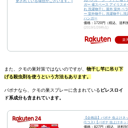
ガー 省スペース アイリスオ
れ 洗濯物干し 屋外 室外 ベ
ー 室外物干し 洗濯物干し
ハンガー
価格：1720円（税込、送料
(2019/1/26時点)
楽
また、クモの巣対策ではないのですが、
物干し竿に吊り下
げる殺虫剤を使うという方法もあります。
バポナなら、クモの巣スプレーに含まれている
ピレスロイ
ド系成分も含まれています。
【企画品】バポナ 虫よけネッ
(1コ入)【バポナ 虫よけネッ
価格：827円（税込、送料別