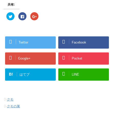
共有:
ク
F
ク
リ
a
リ
ッ
c
ッ
ク
e
ク
し
b
し
て
o
て
T
o
G
w
k
o
i
で
o
Twitter
Facebook
t
共
g
t
有
l
e
す
e
r
る
+
で
に
で
共
は
共
Google+
Pocket
有
ク
有
(
リ
(
新
ッ
新
し
ク
し
い
し
い
B!
はてブ
LINE
ウ
て
ウ
ィ
く
ィ
ン
だ
ン
ド
さ
ド
ウ
い
ウ
で
(
で
開
新
開
き
し
き
-
クモ
ま
い
ま
す
ウ
す
-
クモの巣
)
ィ
)
ン
ド