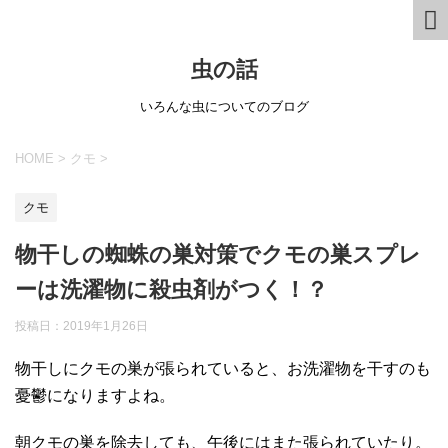
虫の話
いろんな虫についてのブログ
HOME
>
クモ
>
クモ
物干しの蜘蛛の巣対策でクモの巣スプレ
ーは洗濯物に殺虫剤がつく！？
投稿日：
2019年1月26日
物干しにクモの巣が張られていると、お洗濯物を干すのも
憂鬱になりますよね。
朝クモの巣を除去しても、午後にはまた張られていたり。