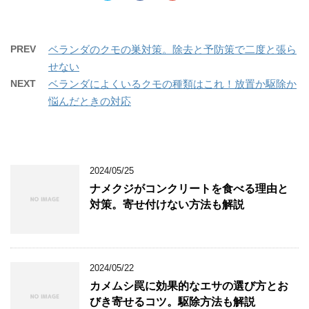
ッ
c
ッ
で
(
で
ク
e
ク
開
新
開
し
b
し
き
し
き
て
o
て
ま
い
ま
T
o
G
す
ウ
す
w
k
o
)
ィ
)
PREV
ベランダのクモの巣対策。除去と予防策で二度と張ら
i
で
o
ン
t
共
g
ド
せない
t
有
l
ウ
e
す
e
で
NEXT
ベランダによくいるクモの種類はこれ！放置か駆除か
r
る
+
開
で
に
で
き
悩んだときの対応
共
は
共
ま
有
ク
有
す
(
リ
(
)
新
ッ
新
し
ク
し
い
し
い
ウ
て
ウ
ィ
く
ィ
ン
だ
ン
2024/05/25
ド
さ
ド
ウ
い
ウ
ナメクジがコンクリートを食べる理由と
で
(
で
開
新
開
対策。寄せ付けない方法も解説
き
し
き
ま
い
ま
す
ウ
す
)
ィ
)
ン
ド
ウ
2024/05/22
で
開
カメムシ罠に効果的なエサの選び方とお
き
ま
びき寄せるコツ。駆除方法も解説
す