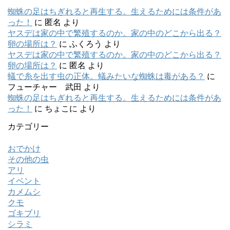
蜘蛛の足はちぎれると再生する。生えるためには条件があ
った！
に
匿名
より
ヤスデは家の中で繁殖するのか。家の中のどこから出る？
卵の場所は？
に
ふくろう
より
ヤスデは家の中で繁殖するのか。家の中のどこから出る？
卵の場所は？
に
匿名
より
蟻で糸を出す虫の正体。蟻みたいな蜘蛛は毒がある？
に
フューチャー 武田
より
蜘蛛の足はちぎれると再生する。生えるためには条件があ
った！
に
ちょこに
より
カテゴリー
おでかけ
その他の虫
アリ
イベント
カメムシ
クモ
ゴキブリ
シラミ