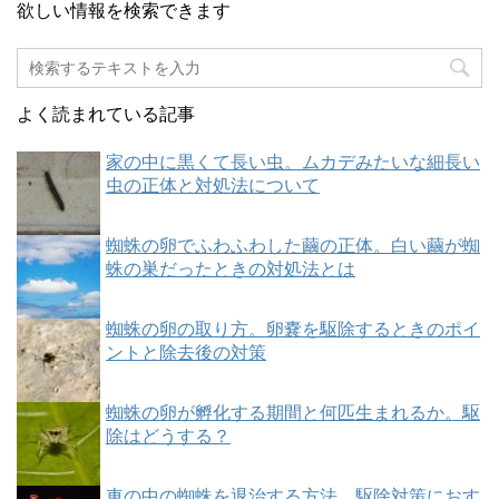
欲しい情報を検索できます
よく読まれている記事
家の中に黒くて長い虫。ムカデみたいな細長い
虫の正体と対処法について
蜘蛛の卵でふわふわした繭の正体。白い繭が蜘
蛛の巣だったときの対処法とは
蜘蛛の卵の取り方。卵嚢を駆除するときのポイ
ントと除去後の対策
蜘蛛の卵が孵化する期間と何匹生まれるか。駆
除はどうする？
車の中の蜘蛛を退治する方法。駆除対策におす