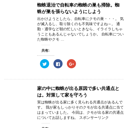
蜘蛛退治で自転車の蜘蛛の巣も掃除。蜘
蛛が巣を張らないようにしよう
出かけようとしたら、自転車にクモの巣・・・。 気
が滅入るし、取り除くのも不気味ですよね～。 通
勤・通学など朝の忙しいときなら、イライラしちゃ
うこともあるんじゃないでしょうか。 自転車につい
た蜘蛛やクモ …
共有:
ク
F
ク
リ
a
リ
ッ
c
ッ
ク
e
ク
し
b
し
て
o
て
T
o
G
w
k
o
家の中に蜘蛛が出る原因で多い共通点と
i
で
o
t
共
g
は。対策して家を守ろう
t
有
l
e
す
e
実は蜘蛛が出る家に多く見られる共通点があるんで
r
る
+
す。 我が家もしっかりそのクモが出る共通点に当て
で
に
で
共
は
共
はまっていました。 今回は、クモが出る家の共通点
有
ク
有
についてお話しますね。 スポンサーリンク
(
リ
(
新
ッ
新
し
ク
し
い
し
い