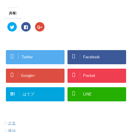
共有:
ク
F
ク
リ
a
リ
ッ
c
ッ
ク
e
ク
し
b
し
て
o
て
T
o
G
w
k
o
i
で
o
Twitter
Facebook
t
共
g
t
有
l
e
す
e
r
る
+
で
に
で
共
は
共
Google+
Pocket
有
ク
有
(
リ
(
新
ッ
新
し
ク
し
い
し
い
B!
はてブ
LINE
ウ
て
ウ
ィ
く
ィ
ン
だ
ン
ド
さ
ド
ウ
い
ウ
で
(
で
開
新
開
き
し
き
-
クモ
ま
い
ま
す
ウ
す
-
退治
)
ィ
)