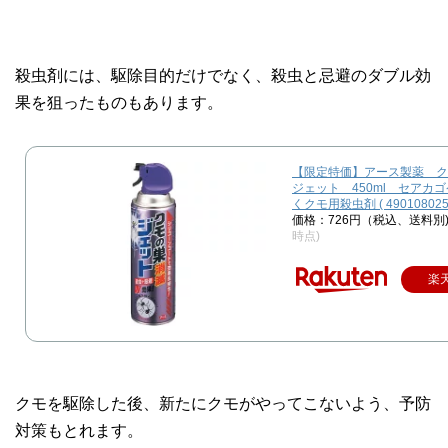
殺虫剤には、駆除目的だけでなく、殺虫と忌避のダブル効
果を狙ったものもあります。
【限定特価】アース製薬 ク
ジェット 450ml セアカ
くクモ用殺虫剤 ( 4901080254
価格：726円（税込、送料別
時点)
楽
クモを駆除した後、新たにクモがやってこないよう、予防
対策もとれます。