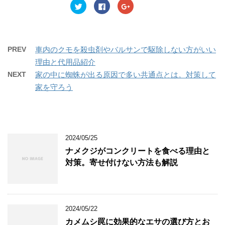
ク
F
ク
ド
さ
ド
リ
a
リ
ウ
い
ウ
ッ
c
ッ
で
(
で
ク
e
ク
開
新
開
し
b
し
き
し
き
て
o
て
ま
い
ま
T
o
G
す
ウ
す
w
k
o
)
ィ
)
PREV
車内のクモを殺虫剤やバルサンで駆除しない方がいい
i
で
o
ン
t
共
g
ド
理由と代用品紹介
t
有
l
ウ
e
す
e
で
NEXT
家の中に蜘蛛が出る原因で多い共通点とは。対策して
r
る
+
開
で
に
で
き
家を守ろう
共
は
共
ま
有
ク
有
す
(
リ
(
)
新
ッ
新
し
ク
し
い
し
い
ウ
て
ウ
ィ
く
ィ
ン
だ
ン
2024/05/25
ド
さ
ド
ウ
い
ウ
ナメクジがコンクリートを食べる理由と
で
(
で
開
新
開
対策。寄せ付けない方法も解説
き
し
き
ま
い
ま
す
ウ
す
)
ィ
)
ン
ド
ウ
2024/05/22
で
開
カメムシ罠に効果的なエサの選び方とお
き