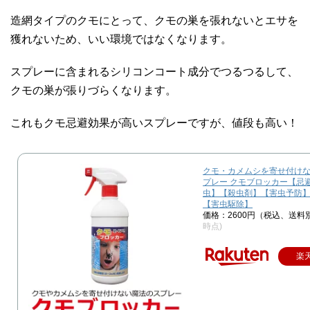
造網タイプのクモにとって、クモの巣を張れないとエサを
獲れないため、いい環境ではなくなります。
スプレーに含まれるシリコンコート成分でつるつるして、
クモの巣が張りづらくなります。
これもクモ忌避効果が高いスプレーですが、値段も高い！
クモ・カメムシを寄せ付けな
プレー クモブロッカー【忌避
虫】【殺虫剤】【害虫予防
【害虫駆除】
価格：2600円（税込、送料
時点)
楽