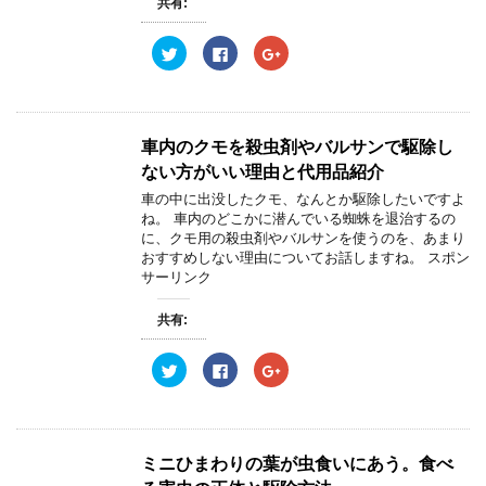
共有:
ウ
て
ウ
ィ
く
ィ
ン
だ
ン
ク
F
ク
ド
さ
ド
リ
a
リ
ウ
い
ウ
ッ
c
ッ
で
(
で
ク
e
ク
開
新
開
し
b
し
き
し
き
て
o
て
ま
い
ま
T
o
G
す
ウ
す
w
k
o
)
ィ
)
車内のクモを殺虫剤やバルサンで駆除し
i
で
o
ン
t
共
g
ド
ない方がいい理由と代用品紹介
t
有
l
ウ
e
す
e
で
車の中に出没したクモ、なんとか駆除したいですよ
r
る
+
開
ね。 車内のどこかに潜んでいる蜘蛛を退治するの
で
に
で
き
共
は
共
ま
に、クモ用の殺虫剤やバルサンを使うのを、あまり
有
ク
有
す
おすすめしない理由についてお話しますね。 スポン
(
リ
(
)
新
ッ
新
サーリンク
し
ク
し
い
し
い
ウ
て
ウ
共有:
ィ
く
ィ
ン
だ
ン
ド
さ
ド
ウ
い
ウ
ク
F
ク
で
(
で
リ
a
リ
開
新
開
ッ
c
ッ
き
し
き
ク
e
ク
ま
い
ま
し
b
し
す
ウ
す
て
o
て
)
ィ
)
T
o
G
ン
w
k
o
ミニひまわりの葉が虫食いにあう。食べ
ド
i
で
o
ウ
t
共
g