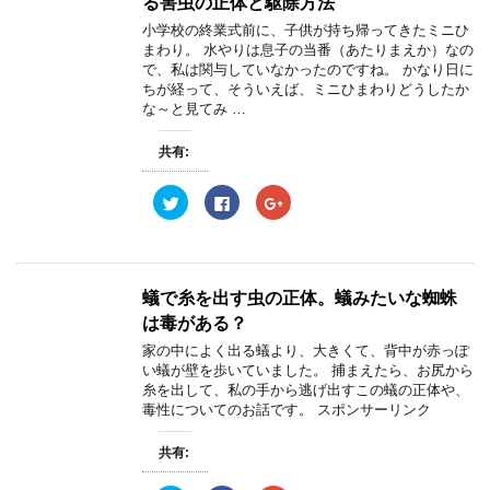
る害虫の正体と駆除方法
で
t
有
l
開
e
す
e
小学校の終業式前に、子供が持ち帰ってきたミニひ
き
r
る
+
ま
まわり。 水やりは息子の当番（あたりまえか）なの
で
に
で
す
共
は
共
で、私は関与していなかったのですね。 かなり日に
)
有
ク
有
ちが経って、そういえば、ミニひまわりどうしたか
(
リ
(
新
ッ
新
な～と見てみ …
し
ク
し
い
し
い
ウ
て
ウ
共有:
ィ
く
ィ
ン
だ
ン
ド
さ
ド
ウ
い
ウ
ク
F
ク
で
(
で
リ
a
リ
開
新
開
ッ
c
ッ
き
し
き
ク
e
ク
ま
い
ま
し
b
し
す
ウ
す
て
o
て
)
ィ
)
T
o
G
ン
w
k
o
蟻で糸を出す虫の正体。蟻みたいな蜘蛛
ド
i
で
o
ウ
t
共
g
は毒がある？
で
t
有
l
開
e
す
e
家の中によく出る蟻より、大きくて、背中が赤っぽ
き
r
る
+
ま
い蟻が壁を歩いていました。 捕まえたら、お尻から
で
に
で
す
共
は
共
糸を出して、私の手から逃げ出すこの蟻の正体や、
)
有
ク
有
毒性についてのお話です。 スポンサーリンク
(
リ
(
新
ッ
新
し
ク
し
い
し
い
共有:
ウ
て
ウ
ィ
く
ィ
ン
だ
ン