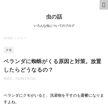
虫の話
いろんな虫についてのブログ
HOME
>
クモ
>
クモ
ベランダに蜘蛛がくる原因と対策。放置
したらどうなるの？
投稿日：
2019年1月23日
ベランダにクモがいると、洗濯物を干すのも憂鬱になりま
すよね。