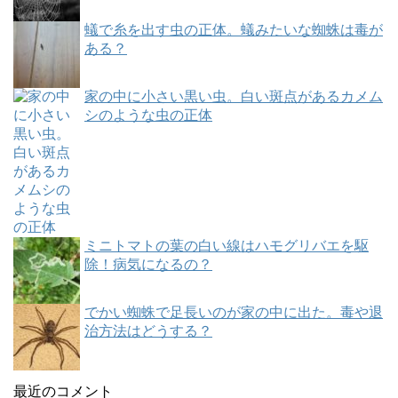
蟻で糸を出す虫の正体。蟻みたいな蜘蛛は毒が
ある？
家の中に小さい黒い虫。白い斑点があるカメム
シのような虫の正体
ミニトマトの葉の白い線はハモグリバエを駆
除！病気になるの？
でかい蜘蛛で足長いのが家の中に出た。毒や退
治方法はどうする？
最近のコメント