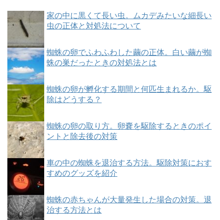
家の中に黒くて長い虫。ムカデみたいな細長い
虫の正体と対処法について
蜘蛛の卵でふわふわした繭の正体。白い繭が蜘
蛛の巣だったときの対処法とは
蜘蛛の卵が孵化する期間と何匹生まれるか。駆
除はどうする？
蜘蛛の卵の取り方。卵嚢を駆除するときのポイ
ントと除去後の対策
車の中の蜘蛛を退治する方法。駆除対策におす
すめのグッズを紹介
蜘蛛の赤ちゃんが大量発生した場合の対策。退
治する方法とは