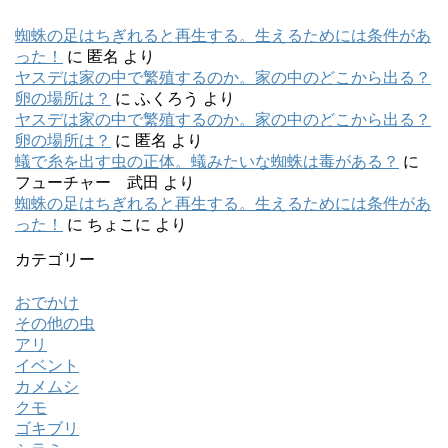
蜘蛛の足はちぎれると再生する。生えるためには条件があ
った！
に
匿名
より
ヤスデは家の中で繁殖するのか。家の中のどこから出る？
卵の場所は？
に
ふくろう
より
ヤスデは家の中で繁殖するのか。家の中のどこから出る？
卵の場所は？
に
匿名
より
蟻で糸を出す虫の正体。蟻みたいな蜘蛛は毒がある？
に
フューチャー 武田
より
蜘蛛の足はちぎれると再生する。生えるためには条件があ
った！
に
ちょこに
より
カテゴリー
おでかけ
その他の虫
アリ
イベント
カメムシ
クモ
ゴキブリ