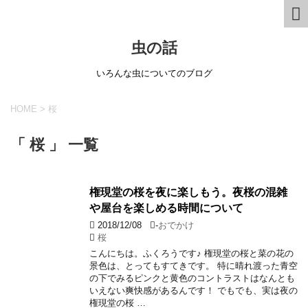
虫の話
いろんな虫についてのブログ
HOME
>
桜
「 桜 」 一覧
権現堂の桜を夜に楽しもう。夜桜の混雑
や屋台を楽しめる時間について
2018/12/08
-
おでかけ
桜
こんにちは。ふくろうです♪ 権現堂の桜と菜の花の
景色は、とってもすてきです。 特に晴れ渡った青空
の下でみるピンクと黄色のコントラストはなんとも
いえない爽快感があるんです！ でもでも、実は夜の
権現堂の桜 …