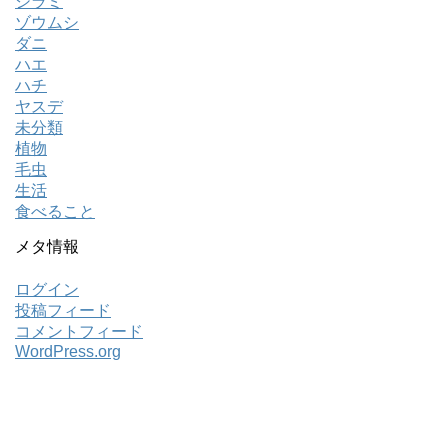
シラミ
ゾウムシ
ダニ
ハエ
ハチ
ヤスデ
未分類
植物
毛虫
生活
食べること
メタ情報
ログイン
投稿フィード
コメントフィード
WordPress.org