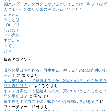
アシダカグモがいるということはゴキブリなど
のエサが家の中にいるってこと？
最近のコメント
蜘蛛の足はちぎれると再生する。生えるためには条件があ
った！
に
匿名
より
ヤスデは家の中で繁殖するのか。家の中のどこから出る？
卵の場所は？
に
ふくろう
より
ヤスデは家の中で繁殖するのか。家の中のどこから出る？
卵の場所は？
に
匿名
より
蟻で糸を出す虫の正体。蟻みたいな蜘蛛は毒がある？
に
フューチャー 武田
より