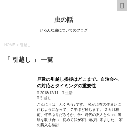
虫の話
いろんな虫についてのブログ
HOME
>
引越し
「 引越し 」 一覧
戸建の引越し挨拶はどこまで。自治会へ
の対応とタイミングの重要性
2018/12/11
-
生活
引越し
こんにちは、ふくろう♪です。 私が現在の住まいに
住むようになって、７年ほど経ちます。 ２カ月程
前、何年ぶりだろうか、学生時代の友人と久々に連
絡を取り合い、初めて我が家に遊びに来ました。 家
の購入を検討 …