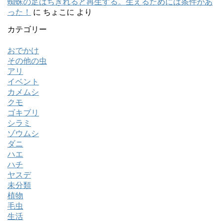
蜘蛛の足はちぎれると再生する。生えるためには条件があ
った！
に
ちょこに
より
カテゴリー
おでかけ
その他の虫
アリ
イベント
カメムシ
クモ
ゴキブリ
シラミ
ゾウムシ
ダニ
ハエ
ハチ
ヤスデ
未分類
植物
毛虫
生活