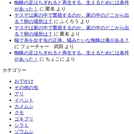
蜘蛛の足はちぎれると再生する。生えるためには条件
があった！
に
匿名
より
ヤスデは家の中で繁殖するのか。家の中のどこから出
る？卵の場所は？
に
ふくろう
より
ヤスデは家の中で繁殖するのか。家の中のどこから出
る？卵の場所は？
に
匿名
より
蟻で糸を出す虫の正体。蟻みたいな蜘蛛は毒がある？
に
フューチャー 武田
より
蜘蛛の足はちぎれると再生する。生えるためには条件
があった！
に
ちょこに
より
カテゴリー
おでかけ
その他の虫
アリ
イベント
カメムシ
クモ
ゴキブリ
シラミ
ゾウムシ