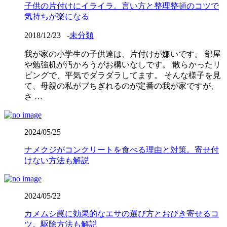
子供の片付けにイライラ。言い方と整理整頓のコツで
気持ちが楽になる
2018/12/23
-
未分類
我が家の小学生の子供達は、片付けが嫌いです。 部屋
や勉強机が汚かろうがお構いなしです。 散らかったリ
ビングで、平気でダラダラしてます。 そんな様子を見
て、母親の私がブちぎれるのが定番の我が家ですが、
さ …
2024/05/25
ナメクジがコンクリートを食べる理由と対策。寄せ付
けない方法も解説
2024/05/22
カメムシ罠に効果的なエサの選び方とおびき寄せるコ
ツ。駆除方法も解説