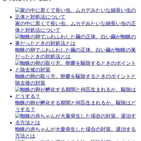
家の中に黒くて長い虫。ムカデみたいな細長い虫の正
体と対処法について
蜘蛛の卵でふわふわした繭の正体。白い繭が蜘蛛の巣
だったときの対処法とは
蜘蛛の卵の取り方。卵嚢を駆除するときのポイントと
除去後の対策
蜘蛛の卵が孵化する期間と何匹生まれるか。駆除はど
うする？
蜘蛛の赤ちゃんが大量発生した場合の対策。退治する
方法とは