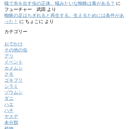
蟻で糸を出す虫の正体。蟻みたいな蜘蛛は毒がある？
に
フューチャー 武田
より
蜘蛛の足はちぎれると再生する。生えるためには条件があ
った！
に
ちょこに
より
カテゴリー
おでかけ
その他の虫
アリ
イベント
カメムシ
クモ
ゴキブリ
シラミ
ゾウムシ
ダニ
ハエ
ハチ
ヤスデ
未分類
植物