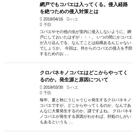
網戸でもコバエは入ってくる。侵入経路
を絶つための侵入対策とは
2019/04/16
-
ハエ
予防
コバエやその他の虫が室内に侵入しないように、網
戸にしておいたはずが・・・。 いつの間にかコバエ
が入り込んでる、なんてことは結構あるんじゃない
でしょうか。 今回は、外からのコバエの侵入を予防
するためのお …
クロバネキノコバエはどこからやってく
るのか。発生源と原因について
2019/03/30
-
ハエ
予防
毎年、夏と秋にうじゃうじゃ発生するクロバネキノ
コバエですが、どこからやってくるのか、なんであ
んなに大量発生するのか、謎ですよね。 クロバネキ
ノコバエが発生する原因がわかれば、対処のしがい
もあるというも …