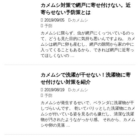
カメムシ対策で網戸に寄せ付けない。近
寄らせない予防策とは
2019/09/05
-
カメムシ
予防
カメムシに限らず、虫が網戸にくっついているのっ
て、どうも見た目的に気持ち悪いんですよね。 カメ
ムシは網戸に卵も産むし、網戸の隙間から家の中に
入ってくることもあるから、できれば網戸に近寄っ
てほしくないの …
カメムシで洗濯が干せない！洗濯物に寄
せ付けない対策を紹介
2019/08/19
-
カメムシ
予防
カメムシが発生するせいで、ベランダに洗濯物が干
しづらいんです。 乾いてパリッとした洗濯物にカメ
ムシが付いている姿を見るのも嫌だし、清潔な洗濯
物が汚されたようながっかり感。 それから、カメム
シや卵の見落 …