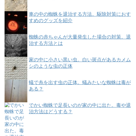
車の中の蜘蛛を退治する方法。駆除対策におす
すめのグッズを紹介
蜘蛛の赤ちゃんが大量発生した場合の対策。退
治する方法とは
家の中に小さい黒い虫。白い斑点があるカメム
シのような虫の正体
蟻で糸を出す虫の正体。蟻みたいな蜘蛛は毒が
ある？
でかい蜘蛛で足長いのが家の中に出た。毒や退
治方法はどうする？