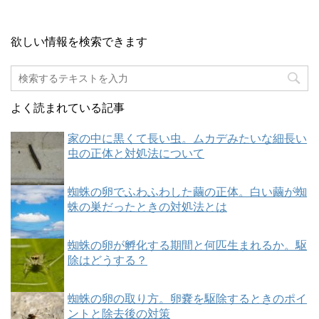
欲しい情報を検索できます
よく読まれている記事
家の中に黒くて長い虫。ムカデみたいな細長い
虫の正体と対処法について
蜘蛛の卵でふわふわした繭の正体。白い繭が蜘
蛛の巣だったときの対処法とは
蜘蛛の卵が孵化する期間と何匹生まれるか。駆
除はどうする？
蜘蛛の卵の取り方。卵嚢を駆除するときのポイ
ントと除去後の対策