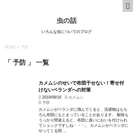
虫の話
いろんな虫についてのブログ
HOME
>
予防
「 予防 」 一覧
カメムシのせいで布団干せない！寄せ付
けないベランダへの対策
2019/09/18
-
カメムシ
予防
カメムシがベランダに飛んでくると、洗濯物はもち
ろん布団にもとまっていることがあります。 駆除も
うっかり間違えると、布団に臭いにおいを付けられ
てショックですしね・・・。 カメムシがベランダに
やってくる間 …