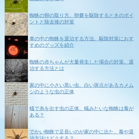
蜘蛛の卵の取り方。卵嚢を駆除するときのポイ
ントと除去後の対策
車の中の蜘蛛を退治する方法。駆除対策におす
すめのグッズを紹介
蜘蛛の赤ちゃんが大量発生した場合の対策。退
治する方法とは
家の中に小さい黒い虫。白い斑点があるカメム
シのような虫の正体
蟻で糸を出す虫の正体。蟻みたいな蜘蛛は毒が
ある？
でかい蜘蛛で足長いのが家の中に出た。毒や退
治方法はどうする？