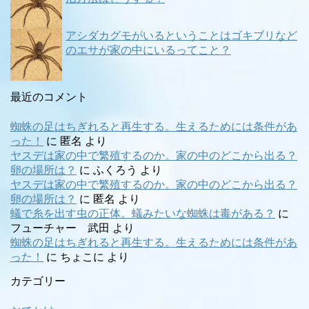
アシダカグモがいるということはゴキブリなど
のエサが家の中にいるってこと？
最近のコメント
蜘蛛の足はちぎれると再生する。生えるためには条件があ
った！
に
匿名
より
ヤスデは家の中で繁殖するのか。家の中のどこから出る？
卵の場所は？
に
ふくろう
より
ヤスデは家の中で繁殖するのか。家の中のどこから出る？
卵の場所は？
に
匿名
より
蟻で糸を出す虫の正体。蟻みたいな蜘蛛は毒がある？
に
フューチャー 武田
より
蜘蛛の足はちぎれると再生する。生えるためには条件があ
った！
に
ちょこに
より
カテゴリー