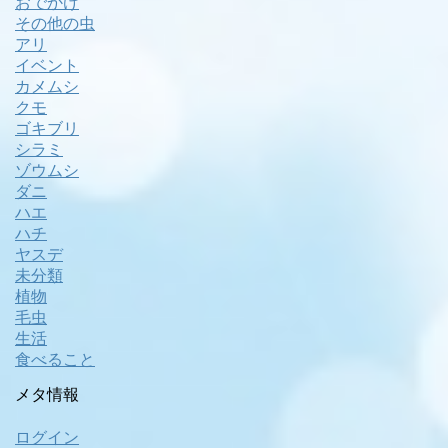
おでかけ
その他の虫
アリ
イベント
カメムシ
クモ
ゴキブリ
シラミ
ゾウムシ
ダニ
ハエ
ハチ
ヤスデ
未分類
植物
毛虫
生活
食べること
メタ情報
ログイン