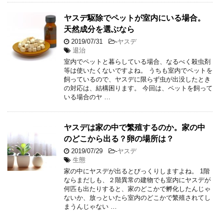
ヤスデ駆除でペットが室内にいる場合。
天然成分を選ぶなら
2019/07/31
-
ヤスデ
退治
室内でペットと暮らしている場合、なるべく殺虫剤
等は使いたくないですよね。 うちも室内でペットを
飼っているので、ヤスデに限らず虫が出没したとき
の対応は、結構困ります。 今回は、ペットを飼って
いる場合のヤ …
ヤスデは家の中で繁殖するのか。家の中
のどこから出る？卵の場所は？
2019/07/29
-
ヤスデ
生態
家の中にヤスデが出るとびっくりしますよね。 1階
ならまだしも、２階異常の建物でも室内にヤスデが
何匹も出たりすると、家のどこかで孵化したんじゃ
ないか、放っといたら室内のどこかで繁殖されてし
まうんじゃない …