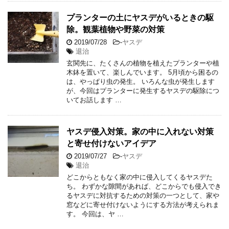
プランターの土にヤスデがいるときの駆
除。観葉植物や野菜の対策
2019/07/28
-
ヤスデ
退治
玄関先に、たくさんの植物を植えたプランターや植
木鉢を置いて、楽しんでいます。 5月頃から困るの
は、やっぱり虫の発生。 いろんな虫が発生します
が、今回はプランターに発生するヤスデの駆除につ
いてお話します …
ヤスデ侵入対策。家の中に入れない対策
と寄せ付けないアイデア
2019/07/27
-
ヤスデ
退治
どこからともなく家の中に侵入してくるヤスデた
ち。 わずかな隙間があれば、どこからでも侵入でき
るヤスデに対抗するための対策の一つとして、家や
窓などに寄せ付けないようにする方法が考えられま
す。 今回は、ヤ …