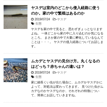
ヤスデは室内のどこから侵入経路に使う
のか。家の中で繁殖はあるのか
2019/07/24
-
ヤスデ
生態
ヤスデを家の中で見ると、思わずぎょっとなります
よね。 一体どこから家の中に入り込むのか気になる
ところ。 まさか家の中で大量に孵化しているなんて
ことは・・・。 ヤスデの侵入経路についてお話しま
す。
ムカデとヤスデの見分け方。丸くなるの
はどっち？赤ちゃんの違いは？
2019/07/24
-
ヤスデ
生態
家に細長くい虫が出た場合に、ムカデかヤスデかに
よって、対処法は変わってきます。 見つけた虫がム
カデなのかヤスデなのか、それぞれの特徴につい
て、簡単にお話していきますね。