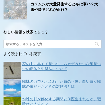
カメムシが大量発生すると冬は寒い？大
雪や暖冬どれが正解？
欲しい情報を検索できます
よく読まれている記事
家の中に黒くて長い虫。ムカデみたいな細長い
虫の正体と対処法について
蜘蛛の卵でふわふわした繭の正体。白い繭が蜘
蛛の巣だったときの対処法とは
蜘蛛の卵が孵化する期間と何匹生まれるか。駆
除はどうする？