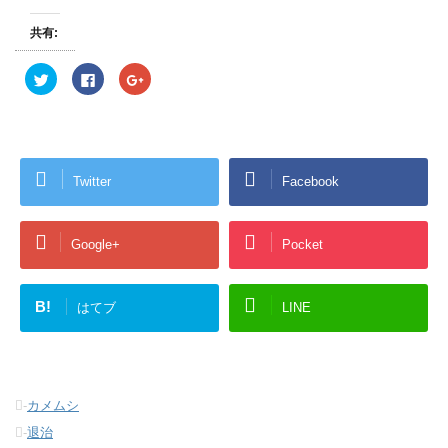
共有:
ク
F
ク
リ
a
リ
ッ
c
ッ
ク
e
ク
し
b
し
て
o
て
T
o
G
w
k
o
i
で
o
Twitter
Facebook
t
共
g
t
有
l
e
す
e
r
る
+
で
に
で
共
は
共
Google+
Pocket
有
ク
有
(
リ
(
新
ッ
新
し
ク
し
い
し
い
B!
はてブ
LINE
ウ
て
ウ
ィ
く
ィ
ン
だ
ン
ド
さ
ド
ウ
い
ウ
で
(
で
開
新
開
き
し
き
-
カメムシ
ま
い
ま
す
ウ
す
-
退治
)
ィ
)
ン