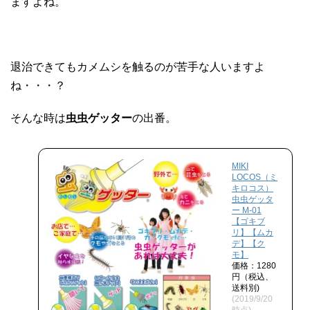
ますよね。
退治できてもカメムシを触るのが苦手な人いますよ
ね・・・？
そんな時は
虫虫ゲッター
の出番。
MIKI
LOCOS（ミ
キロコス）
虫虫ゲッタ
ー M-01
【ゴキブ
リ】【ムカ
デ】【ク
モ】
価格：1280
円（税込、
送料別)
(2019/9/20
時点)