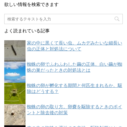
欲しい情報を検索できます
よく読まれている記事
家の中に黒くて長い虫。ムカデみたいな細長い
虫の正体と対処法について
蜘蛛の卵でふわふわした繭の正体。白い繭が蜘
蛛の巣だったときの対処法とは
蜘蛛の卵が孵化する期間と何匹生まれるか。駆
除はどうする？
蜘蛛の卵の取り方。卵嚢を駆除するときのポイ
ントと除去後の対策