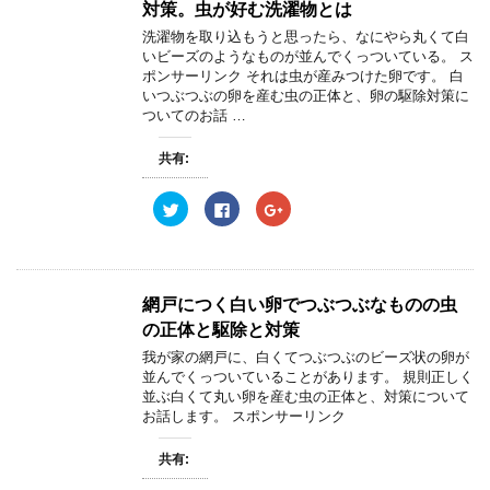
ウ
t
共
g
対策。虫が好む洗濯物とは
で
t
有
l
開
e
す
e
洗濯物を取り込もうと思ったら、なにやら丸くて白
き
r
る
+
ま
いビーズのようなものが並んでくっついている。 ス
で
に
で
す
共
は
共
ポンサーリンク それは虫が産みつけた卵です。 白
)
有
ク
有
いつぶつぶの卵を産む虫の正体と、卵の駆除対策に
(
リ
(
新
ッ
新
ついてのお話 …
し
ク
し
い
し
い
ウ
て
ウ
共有:
ィ
く
ィ
ン
だ
ン
ド
さ
ド
ウ
い
ウ
ク
F
ク
で
(
で
リ
a
リ
開
新
開
ッ
c
ッ
き
し
き
ク
e
ク
ま
い
ま
し
b
し
す
ウ
す
て
o
て
)
ィ
)
T
o
G
ン
w
k
o
網戸につく白い卵でつぶつぶなものの虫
ド
i
で
o
ウ
t
共
g
の正体と駆除と対策
で
t
有
l
開
e
す
e
我が家の網戸に、白くてつぶつぶのビーズ状の卵が
き
r
る
+
ま
並んでくっついていることがあります。 規則正しく
で
に
で
す
共
は
共
並ぶ白くて丸い卵を産む虫の正体と、対策について
)
有
ク
有
お話します。 スポンサーリンク
(
リ
(
新
ッ
新
し
ク
し
い
し
い
共有:
ウ
て
ウ
ィ
く
ィ