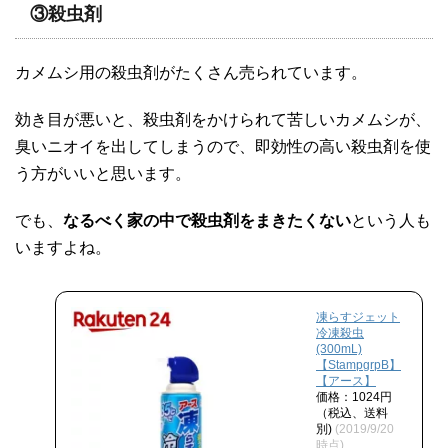
③殺虫剤
カメムシ用の殺虫剤がたくさん売られています。
効き目が悪いと、殺虫剤をかけられて苦しいカメムシが、
臭いニオイを出してしまうので、即効性の高い殺虫剤を使
う方がいいと思います。
でも、
なるべく家の中で殺虫剤をまきたくない
という人も
いますよね。
凍らすジェット
冷凍殺虫
(300mL)
【StampgrpB】
【アース】
価格：1024円
（税込、送料
別)
(2019/9/20
時点)