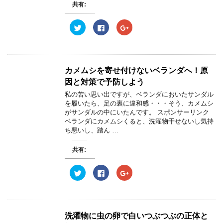
共有:
ィ
く
ィ
ン
だ
ン
ド
さ
ド
ウ
い
ウ
ク
F
ク
で
(
で
リ
a
リ
開
新
開
ッ
c
ッ
き
し
き
ク
e
ク
ま
い
ま
し
b
し
す
ウ
す
て
o
て
)
ィ
)
T
o
G
ン
w
k
o
カメムシを寄せ付けないベランダへ！原
ド
i
で
o
ウ
t
共
g
因と対策で予防しよう
で
t
有
l
開
e
す
e
私の苦い思い出ですが、ベランダにおいたサンダル
き
r
る
+
ま
を履いたら、足の裏に違和感・・・そう、カメムシ
で
に
で
す
共
は
共
がサンダルの中にいたんです。 スポンサーリンク
)
有
ク
有
ベランダにカメムシくると、洗濯物干せないし気持
(
リ
(
新
ッ
新
ち悪いし、踏ん …
し
ク
し
い
し
い
ウ
て
ウ
共有:
ィ
く
ィ
ン
だ
ン
ド
さ
ド
ウ
い
ウ
ク
F
ク
で
(
で
リ
a
リ
開
新
開
ッ
c
ッ
き
し
き
ク
e
ク
ま
い
ま
し
b
し
す
ウ
す
て
o
て
)
ィ
)
T
o
G
ン
w
k
o
洗濯物に虫の卵で白いつぶつぶの正体と
ド
i
で
o