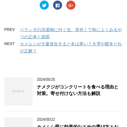
ン
だ
ン
ク
F
ク
ド
さ
ド
リ
a
リ
ウ
い
ウ
ッ
c
ッ
で
(
で
ク
e
ク
開
新
開
し
b
し
き
し
き
て
o
て
ま
い
ま
T
o
G
す
ウ
す
w
k
o
)
ィ
)
PREV
ベランダの洗濯物に付く虫。茶色くて秋によくみるや
i
で
o
ン
t
共
g
ド
つの正体と原因
t
有
l
ウ
e
す
e
で
NEXT
カメムシが大量発生すると冬は寒い？大雪や暖冬どれ
r
る
+
開
で
に
で
き
が正解？
共
は
共
ま
有
ク
有
す
(
リ
(
)
新
ッ
新
し
ク
し
い
し
い
ウ
て
ウ
ィ
く
ィ
ン
だ
ン
2024/05/25
ド
さ
ド
ウ
い
ウ
ナメクジがコンクリートを食べる理由と
で
(
で
開
新
開
対策。寄せ付けない方法も解説
き
し
き
ま
い
ま
す
ウ
す
)
ィ
)
ン
ド
ウ
2024/05/22
で
開
カメムシ罠に効果的なエサの選び方とお
き