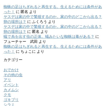
蜘蛛の足はちぎれると再生する。生えるためには条件があ
った！
に
匿名
より
ヤスデは家の中で繁殖するのか。家の中のどこから出る？
卵の場所は？
に
ふくろう
より
ヤスデは家の中で繁殖するのか。家の中のどこから出る？
卵の場所は？
に
匿名
より
蟻で糸を出す虫の正体。蟻みたいな蜘蛛は毒がある？
に
フューチャー 武田
より
蜘蛛の足はちぎれると再生する。生えるためには条件があ
った！
に
ちょこに
より
カテゴリー
おでかけ
その他の虫
アリ
イベント
カメムシ
クモ
ゴキブリ
シラミ