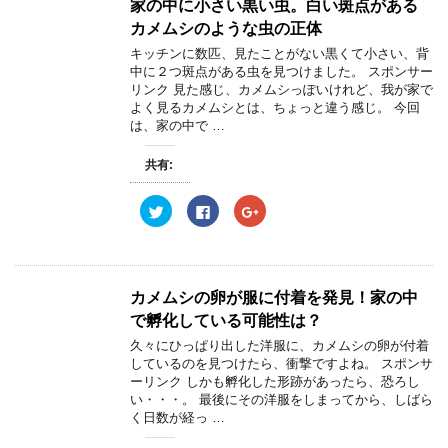
家の中に小さい黒い虫。白い斑点がある
カメムシのような虫の正体
キッチンに数匹、見たことがない黒くて小さい、背
中に２つ斑点がある虫を見つけました。 スポンサー
リンク 見た感じ、カメムシっぽいけれど、我が家で
よく見るカメムシとは、ちょっと違う感じ。 今回
は、家の中で …
共有:
ク
F
ク
リ
a
リ
ッ
c
ッ
ク
e
ク
し
b
し
て
o
て
T
o
G
w
k
o
カメムシの卵が服に付着を発見！家の中
i
で
o
t
共
g
で孵化している可能性は？
t
有
l
e
す
e
久々にひっぱり出した洋服に、カメムシの卵が付着
r
る
+
しているのを見つけたら、衝撃ですよね。 スポンサ
で
に
で
共
は
共
ーリンク しかも孵化した形跡があったら、恐ろし
有
ク
有
い・・・。 最後にその洋服をしまってから、しばら
(
リ
(
新
ッ
新
く日数が経っ …
し
ク
し
い
し
い
ウ
て
ウ