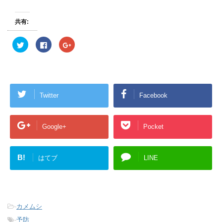
共有:
ク
F
ク
リ
a
リ
ッ
c
ッ
ク
e
ク
し
b
し
て
o
て
T
o
G
w
k
o
i
で
o
Twitter
Facebook
t
共
g
t
有
l
e
す
e
r
る
+
で
に
で
共
は
共
Google+
Pocket
有
ク
有
(
リ
(
新
ッ
新
し
ク
し
い
し
い
B!
はてブ
LINE
ウ
て
ウ
ィ
く
ィ
ン
だ
ン
ド
さ
ド
ウ
い
ウ
で
(
で
開
新
開
き
し
き
-
カメムシ
ま
い
ま
す
ウ
す
-
予防
)
ィ
)