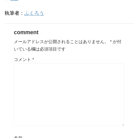
ン
ド
ウ
執筆者：
ふくろう
で
開
き
ま
す
comment
)
メールアドレスが公開されることはありません。
*
が付
いている欄は必須項目です
コメント
*
名前