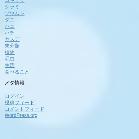
ゴキブリ
シラミ
ゾウムシ
ダニ
ハエ
ハチ
ヤスデ
未分類
植物
毛虫
生活
食べること
メタ情報
ログイン
投稿フィード
コメントフィード
WordPress.org