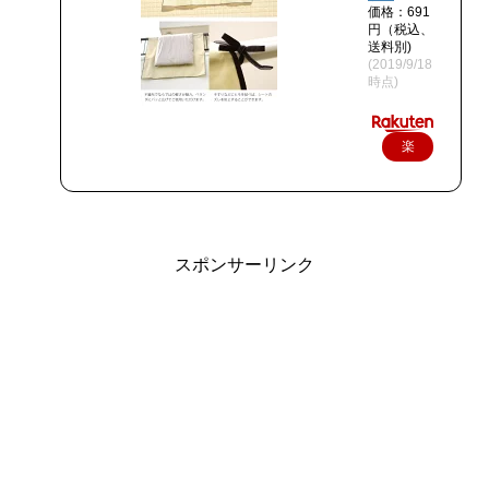
価格：691
円（税込、
送料別)
(2019/9/18
時点)
楽
天
で
購
スポンサーリンク
入