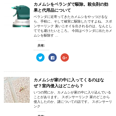
カメムシをベランダで駆除。殺虫剤の効
果と代用品について
ベランダに近寄ってきたカメムシをやっつけるな
ら、手軽に、そして確実に駆除したですよね。 スポ
ンサーリンク 臭いニオイを出されるのは、なんとし
てでも避けたいところ。 今回はベランダに出たカメ
ムシを駆除す …
共有:
ク
F
ク
リ
a
リ
ッ
c
ッ
ク
e
ク
し
b
し
て
o
て
T
o
G
w
k
o
カメムシが家の中に入ってくるのはな
i
で
o
t
共
g
ぜ？室内侵入はどこから？
t
有
l
e
す
e
いつの間にか、カメムシが家の中に入り込んでいる
r
る
+
ことがあります。 スポンサーリンク 家のどこから
で
に
で
共
は
共
侵入したのか、謎についての話です。 スポンサーリ
有
ク
有
ンク
(
リ
(
新
ッ
新
し
ク
し
い
し
い