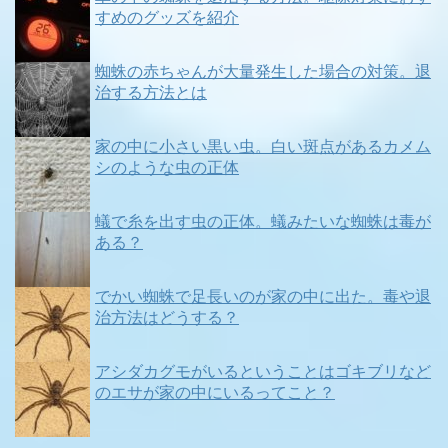
すめのグッズを紹介
蜘蛛の赤ちゃんが大量発生した場合の対策。退
治する方法とは
家の中に小さい黒い虫。白い斑点があるカメム
シのような虫の正体
蟻で糸を出す虫の正体。蟻みたいな蜘蛛は毒が
ある？
でかい蜘蛛で足長いのが家の中に出た。毒や退
治方法はどうする？
アシダカグモがいるということはゴキブリなど
のエサが家の中にいるってこと？