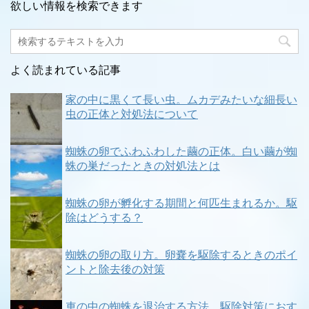
欲しい情報を検索できます
よく読まれている記事
家の中に黒くて長い虫。ムカデみたいな細長い
虫の正体と対処法について
蜘蛛の卵でふわふわした繭の正体。白い繭が蜘
蛛の巣だったときの対処法とは
蜘蛛の卵が孵化する期間と何匹生まれるか。駆
除はどうする？
蜘蛛の卵の取り方。卵嚢を駆除するときのポイ
ントと除去後の対策
車の中の蜘蛛を退治する方法。駆除対策におす