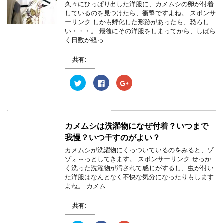
e
す
e
で
久々にひっぱり出した洋服に、カメムシの卵が付着
r
る
+
開
しているのを見つけたら、衝撃ですよね。 スポンサ
で
に
で
き
共
は
共
ま
ーリンク しかも孵化した形跡があったら、恐ろし
有
ク
有
す
い・・・。 最後にその洋服をしまってから、しばら
(
リ
(
)
新
ッ
新
く日数が経っ …
し
ク
し
い
し
い
ウ
て
ウ
共有:
ィ
く
ィ
ン
だ
ン
ド
さ
ド
ウ
い
ウ
ク
F
ク
で
(
で
リ
a
リ
開
新
開
ッ
c
ッ
き
し
き
ク
e
ク
ま
い
ま
し
b
し
す
ウ
す
て
o
て
)
ィ
)
T
o
G
ン
w
k
o
カメムシは洗濯物になぜ付着？いつまで
ド
i
で
o
ウ
t
共
g
我慢？いつ干すのがよい？
で
t
有
l
開
e
す
e
カメムシが洗濯物にくっついているのをみると、ゾ
き
r
る
+
ま
ゾォ～っとしてきます。 スポンサーリンク せっか
で
に
で
す
共
は
共
く洗った洗濯物が汚されて感じがするし、虫が付い
)
有
ク
有
た洋服はなんとなく不快な気分になったりもします
(
リ
(
新
ッ
新
よね。 カメム …
し
ク
し
い
し
い
ウ
て
ウ
共有:
ィ
く
ィ
ン
だ
ン
ド
さ
ド