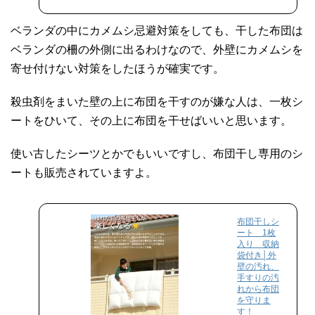
天
で
ベランダの中にカメムシ忌避対策をしても、干した布団は
購
ベランダの柵の外側に出るわけなので、外壁にカメムシを
入
寄せ付けない対策をしたほうが確実です。
殺虫剤をまいた壁の上に布団を干すのが嫌な人は、一枚シ
ートをひいて、その上に布団を干せばいいと思います。
使い古したシーツとかでもいいですし、布団干し専用のシ
ートも販売されていますよ。
布団干しシ
ート 1枚
入り 収納
袋付き│外
壁の汚れ、
手すりの汚
れから布団
を守りま
す！