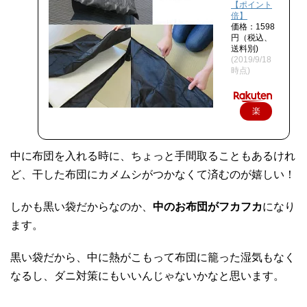
【ポイント
倍】
価格：1598
円（税込、
送料別)
(2019/9/18
時点)
楽
天
で
中に布団を入れる時に、ちょっと手間取ることもあるけれ
購
ど、干した布団にカメムシがつかなくて済むのが嬉しい！
入
しかも黒い袋だからなのか、
中のお布団がフカフカ
になり
ます。
黒い袋だから、中に熱がこもって布団に籠った湿気もなく
なるし、ダニ対策にもいいんじゃないかなと思います。