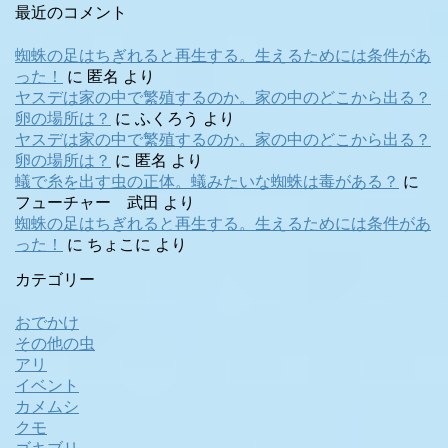
最近のコメント
蜘蛛の足はちぎれると再生する。生えるためには条件があ
った！
に
匿名
より
ヤスデは家の中で繁殖するのか。家の中のどこから出る？
卵の場所は？
に
ふくろう
より
ヤスデは家の中で繁殖するのか。家の中のどこから出る？
卵の場所は？
に
匿名
より
蟻で糸を出す虫の正体。蟻みたいな蜘蛛は毒がある？
に
フューチャー 武田
より
蜘蛛の足はちぎれると再生する。生えるためには条件があ
った！
に
ちょこに
より
カテゴリー
おでかけ
その他の虫
アリ
イベント
カメムシ
クモ