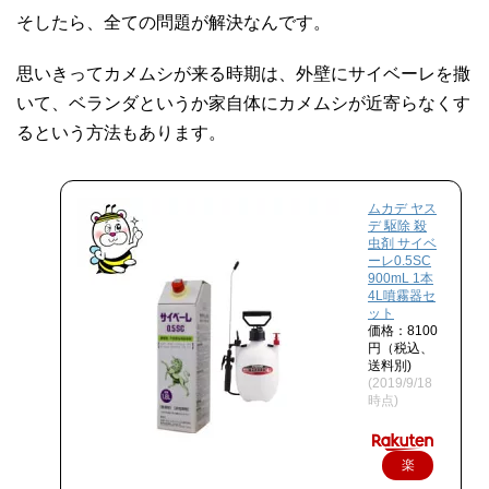
そしたら、全ての問題が解決なんです。
思いきってカメムシが来る時期は、外壁にサイベーレを撒
いて、ベランダというか家自体にカメムシが近寄らなくす
るという方法もあります。
ムカデ ヤス
デ 駆除 殺
虫剤 サイベ
ーレ0.5SC
900mL 1本
4L噴霧器セ
ット
価格：8100
円（税込、
送料別)
(2019/9/18
時点)
楽