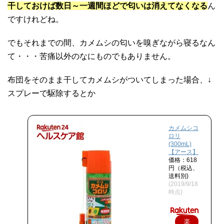
干しておけば数日～一週間ほどで匂いは消えてなくなる
ん
ですけれどね。
でもそれまでの間、カメムシの匂いを嗅ぎながら寝るなん
て・・・苦痛以外のなにものでもありません。
布団をそのまま干してカメムシがついてしまった場合、↓
スプレーで駆除するとか
カメムシコ
ロリ
(300mL)
【アース】
価格：618
円（税込、
送料別)
(2019/9/18
時点)
楽