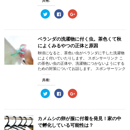
共有:
ウ
て
ウ
ィ
く
ィ
ン
だ
ン
ク
F
ク
ド
さ
ド
リ
a
リ
ウ
い
ウ
ッ
c
ッ
で
(
で
ク
e
ク
開
新
開
し
b
し
き
し
き
て
o
て
ま
い
ま
T
o
G
す
ウ
す
w
k
o
)
ィ
)
ベランダの洗濯物に付く虫。茶色くて秋
i
で
o
ン
t
共
g
ド
によくみるやつの正体と原因
t
有
l
ウ
e
す
e
で
秋頃になると、茶色い虫がベランダに干した洗濯物
r
る
+
開
によく付いていたりします。 スポンサーリンク こ
で
に
で
き
共
は
共
ま
の茶色い虫の正体や、洗濯物につかないようにする
有
ク
有
す
ための対策についてお話します。 スポンサーリンク
(
リ
(
)
新
ッ
新
し
ク
し
い
し
い
共有:
ウ
て
ウ
ィ
く
ィ
ン
だ
ン
ク
F
ク
ド
さ
ド
リ
a
リ
ウ
い
ウ
ッ
c
ッ
で
(
で
ク
e
ク
開
新
開
し
b
し
き
し
き
て
o
て
ま
い
ま
T
o
G
す
ウ
す
w
k
o
)
ィ
)
カメムシの卵が服に付着を発見！家の中
i
で
o
ン
t
共
g
ド
で孵化している可能性は？
t
有
l
ウ