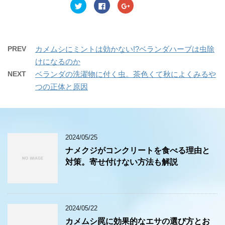
ウ
い
ウ
ク
F
ク
で
(
で
リ
a
リ
開
新
開
ッ
c
ッ
き
し
き
ク
e
ク
ま
い
ま
し
b
し
す
ウ
す
て
o
て
)
ィ
)
T
o
G
ン
w
k
o
PREV
カメムシにミントは効かない!?ベランダハーブは虫除
ド
i
で
o
ウ
t
共
g
けになるのか
で
t
有
l
開
e
す
e
NEXT
ベランダの洗濯物に付く虫。茶色くて秋によくみるや
き
r
る
+
ま
で
に
で
つの正体と原因
す
共
は
共
)
有
ク
有
(
リ
(
新
ッ
新
し
ク
し
い
し
い
ウ
て
ウ
ィ
く
ィ
ン
だ
ン
2024/05/25
ド
さ
ド
ウ
い
ウ
ナメクジがコンクリートを食べる理由と
で
(
で
開
新
開
対策。寄せ付けない方法も解説
き
し
き
ま
い
ま
す
ウ
す
)
ィ
)
ン
ド
ウ
2024/05/22
で
開
カメムシ罠に効果的なエサの選び方とお
き