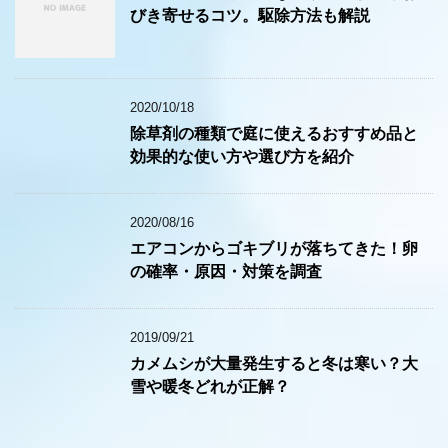
ま
びき寄せるコツ。駆除方法も解説
す
)
2020/10/18
除草剤の種類で庭に使えるおすすめ品と
効果的な使い方や選び方を紹介
2020/08/16
エアコンからゴキブリが落ちてきた！卵
の確率・原因・対策を調査
2019/09/21
カメムシが大量発生すると冬は寒い？大
雪や暖冬どれが正解？