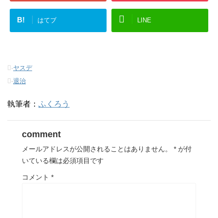
(
リ
(
新
ッ
新
し
ク
し
い
し
い
B!
はてブ
LINE
ウ
て
ウ
ィ
く
ィ
ン
だ
ン
ド
さ
ド
ウ
い
ウ
で
(
で
開
新
開
き
し
き
-
ヤスデ
ま
い
ま
す
ウ
す
-
退治
)
ィ
)
ン
ド
ウ
執筆者：
ふくろう
で
開
き
ま
す
comment
)
メールアドレスが公開されることはありません。
*
が付
いている欄は必須項目です
コメント
*