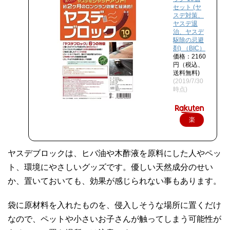
セット (ヤ
スデ対策、
ヤスデ退
治、ヤスデ
駆除の忌避
剤) （BIC）
価格：2160
円（税込、
送料無料)
(2019/7/30
時点)
楽
天
で
ヤスデブロックは、ヒバ油や木酢液を原料にした人やペッ
購
ト、環境にやさしいグッズです。優しい天然成分のせい
入
か、置いておいても、効果が感じられない事もあります。
袋に原材料を入れたものを、侵入しそうな場所に置くだけ
なので、ペットや小さいお子さんが触ってしまう可能性が