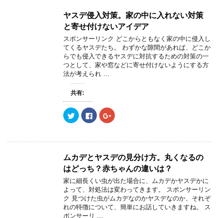
て
o
て
T
o
G
w
k
o
ヤスデ侵入対策。家の中に入れない対策
i
で
o
t
共
g
と寄せ付けないアイデア
t
有
l
e
す
e
スポンサーリンク どこからともなく家の中に侵入し
r
る
+
てくるヤスデたち。 わずかな隙間があれば、どこか
で
に
で
共
は
共
らでも侵入できるヤスデに対抗するための対策の一
有
ク
有
つとして、家や窓などに寄せ付けないようにする方
(
リ
(
新
ッ
新
法が考えられ …
し
ク
し
い
し
い
ウ
て
ウ
共有:
ィ
く
ィ
ン
だ
ン
ド
さ
ド
ウ
い
ウ
ク
F
ク
で
(
で
リ
a
リ
開
新
開
ッ
c
ッ
き
し
き
ク
e
ク
ま
い
ま
し
b
し
す
ウ
す
て
o
て
)
ィ
)
T
o
G
ン
w
k
o
ムカデとヤスデの見分け方。丸くなるの
ド
i
で
o
ウ
t
共
g
はどっち？赤ちゃんの違いは？
で
t
有
l
開
e
す
e
家に細長くい虫が出た場合に、ムカデかヤスデかに
き
r
る
+
ま
よって、対処法は変わってきます。 スポンサーリン
で
に
で
す
共
は
共
ク 見つけた虫がムカデなのかヤスデなのか、それぞ
)
有
ク
有
れの特徴について、簡単にお話していきますね。 ス
(
リ
(
新
ッ
新
ポンサーリ …