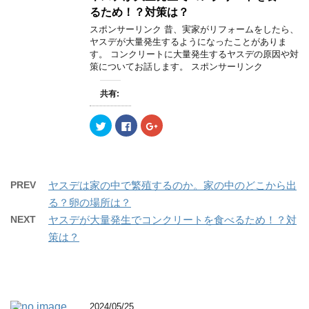
i
で
o
ン
t
共
g
ド
るため！？対策は？
t
有
l
ウ
e
す
e
で
スポンサーリンク 昔、実家がリフォームをしたら、
r
る
+
開
ヤスデが大量発生するようになったことがありま
で
に
で
き
共
は
共
ま
す。 コンクリートに大量発生するヤスデの原因や対
有
ク
有
す
策についてお話します。 スポンサーリンク
(
リ
(
)
新
ッ
新
し
ク
し
い
し
い
共有:
ウ
て
ウ
ィ
く
ィ
ン
だ
ン
ク
F
ク
ド
さ
ド
リ
a
リ
ウ
い
ウ
ッ
c
ッ
で
(
で
ク
e
ク
開
新
開
し
b
し
き
し
き
て
o
て
ま
い
ま
T
o
G
す
ウ
す
w
k
o
)
ィ
)
PREV
ヤスデは家の中で繁殖するのか。家の中のどこから出
i
で
o
ン
t
共
g
ド
る？卵の場所は？
t
有
l
ウ
e
す
e
で
NEXT
ヤスデが大量発生でコンクリートを食べるため！？対
r
る
+
開
で
に
で
き
策は？
共
は
共
ま
有
ク
有
す
(
リ
(
)
新
ッ
新
し
ク
し
い
し
い
ウ
て
ウ
ィ
く
ィ
ン
だ
ン
2024/05/25