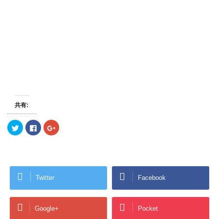
共有:
ク
F
ク
リ
a
リ
ッ
c
ッ
ク
e
ク
し
b
し
て
o
て
T
o
G
w
k
o
i
で
o
Twitter
Facebook
t
共
g
t
有
l
e
す
e
r
る
+
で
に
で
共
は
共
Google+
Pocket
有
ク
有