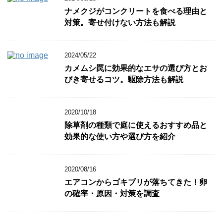
ド
さ
ド
ウ
い
ウ
ナメクジがコンクリートを食べる理由と
で
(
で
開
新
開
対策。寄せ付けない方法も解説
き
し
き
ま
い
ま
す
ウ
す
)
ィ
)
ン
2024/05/22
ド
ウ
カメムシ罠に効果的なエサの選び方とお
で
開
びき寄せるコツ。駆除方法も解説
き
ま
す
)
2020/10/18
除草剤の種類で庭に使えるおすすめ品と
効果的な使い方や選び方を紹介
2020/08/16
エアコンからゴキブリが落ちてきた！卵
の確率・原因・対策を調査