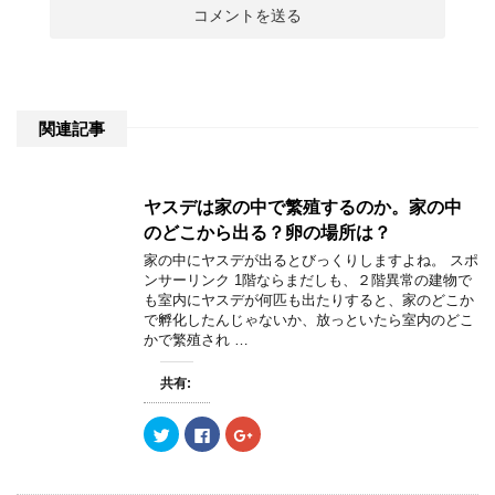
関連記事
ヤスデは家の中で繁殖するのか。家の中
のどこから出る？卵の場所は？
家の中にヤスデが出るとびっくりしますよね。 スポ
ンサーリンク 1階ならまだしも、２階異常の建物で
も室内にヤスデが何匹も出たりすると、家のどこか
で孵化したんじゃないか、放っといたら室内のどこ
かで繁殖され …
共有:
ク
F
ク
リ
a
リ
ッ
c
ッ
ク
e
ク
し
b
し