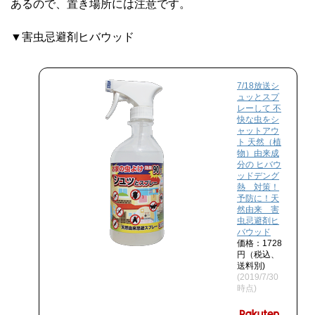
あるので、置き場所には注意です。
▼害虫忌避剤ヒバウッド
7/18放送シ
ュッとスプ
レーして 不
快な虫をシ
ャットアウ
ト 天然（植
物）由来成
分の ヒバウ
ッドデング
熱 対策！
予防に！天
然由来 害
虫忌避剤ヒ
バウッド
価格：1728
円（税込、
送料別)
(2019/7/30
時点)