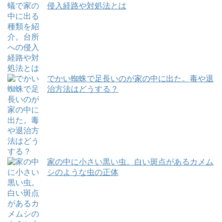
侵入経路や対処法とは
でかい蜘蛛で足長いのが家の中に出た。毒や退
治方法はどうする？
家の中に小さい黒い虫。白い斑点があるカメム
シのような虫の正体