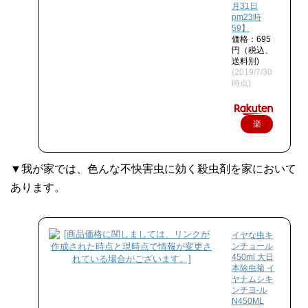
月31日
pm23時
59】
価格：695
円（税込、
送料別)
(2019/7/30
時点)
楽
天
で
▼我が家では、色んな不快害虫に効く殺虫剤を家において
購
あります。
入
イヤな虫キ
ンチョール
450ml 大日
本除虫菊 イ
ヤナムシキ
ンチヨ-ル
N450ML