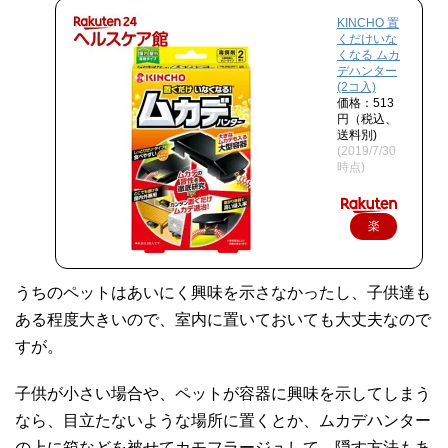
KINCHO 置
くだけいな
くなる ムカ
デハンター
(2コ入)
価格：513
円（税込、
送料別)
(2019/7/30
時点)
楽
天
で
うちのペットはあいにく興味を示さなかったし、子供達も
購
ある程度大きいので、室内に置いておいても大丈夫なので
入
すが。
子供が小さい場合や、ペットが容器に興味を示してしまう
なら、目立たないような場所に置くとか、ムカデハンター
の上に箱などを被せてカモフラージュして、隠す方法もあ