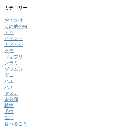
カテゴリー
おでかけ
その他の虫
アリ
イベント
カメムシ
クモ
ゴキブリ
シラミ
ゾウムシ
ダニ
ハエ
ハチ
ヤスデ
未分類
植物
毛虫
生活
食べること