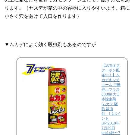
ります。（ヤスデが箱の中の容器に入りやすいよう、箱に
小さく穴をあけて入口を作ります）
▼ムカデによく効く殺虫剤もあるのですが
【10%オフ
クーポン配
布中！】ム
カデキンチ
ョール 行動
停止プラス
300ml 大日
本除虫菊
[ムカデ 駆
除 殺虫
剤 ]【ポイ
ント
UP:2019年
7月29日
pm14時〜7