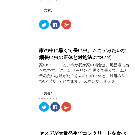
し
ク
し
い
し
い
ウ
て
ウ
共有:
ィ
く
ィ
ン
だ
ン
ド
さ
ド
ウ
い
ウ
ク
F
ク
で
(
で
リ
a
リ
開
新
開
ッ
c
ッ
き
し
き
ク
e
ク
ま
い
ま
し
b
し
す
ウ
す
て
o
て
)
ィ
)
T
o
G
ン
w
k
o
家の中に黒くて長い虫。ムカデみたいな
ド
i
で
o
ウ
t
共
g
細長い虫の正体と対処法について
で
t
有
l
開
e
す
e
家の中・・・というか我が家の場合は、風呂場に出
き
r
る
+
ま
た虫です。 スポンサーリンク 黒くて長くて、ムカ
で
に
で
す
共
は
共
デみたいな足がたくさんの虫の正体と、対処方法に
)
有
ク
有
ついて話していきます。 スポンサーリンク
(
リ
(
新
ッ
新
し
ク
し
い
し
い
共有:
ウ
て
ウ
ィ
く
ィ
ン
だ
ン
ク
F
ク
ド
さ
ド
リ
a
リ
ウ
い
ウ
ッ
c
ッ
で
(
で
ク
e
ク
開
新
開
し
b
し
き
し
き
て
o
て
ま
い
ま
T
o
G
す
ウ
す
w
k
o
)
ィ
)
ヤスデが大量発生でコンクリートを食べ