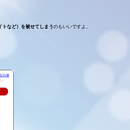
イトなど）を被せてしまう
のもいいですよ。
当日便
点)