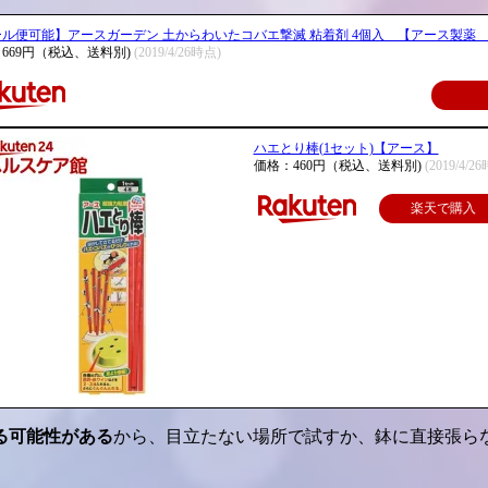
ール便可能】アースガーデン 土からわいたコバエ撃滅 粘着剤 4個入 【アース製
669円（税込、送料別)
(2019/4/26時点)
ハエとり棒(1セット)【アース】
価格：460円（税込、送料別)
(2019/4/2
楽天で購入
る可能性がある
から、目立たない場所で試すか、鉢に直接張ら