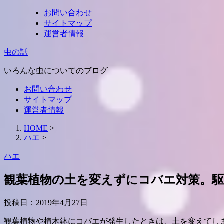
お問い合わせ
サイトマップ
運営者情報
虫の話
いろんな虫についてのブログ
お問い合わせ
サイトマップ
運営者情報
HOME
>
ハエ
>
ハエ
観葉植物の土を変えずにコバエ対策。駆
投稿日：
2019年4月27日
観葉植物や植木鉢にコバエが発生したときは、土を変えてし