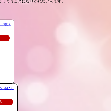
てしまうことになりかねないんです。
m 3枚入
)
入
ン 5個入り
入