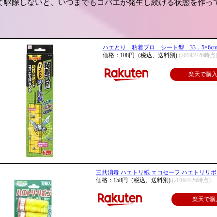
て駆除しないと、いつまでもコバエが発生し続ける状態を作っ
ハエとり 粘着プロ シート型 33．5×6c
価格：108円（税込、送料別)
(2019/4/26時点
楽天で購
三共消毒 ハエトリ紙 エコセーフ ハエトリリボ
価格：158円（税込、送料別)
(2019/4/26時点)
楽天で購