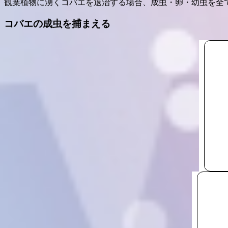
観葉植物に湧くコバエを退治する場合、成虫・卵・幼虫を全
コバエの成虫を捕まえる