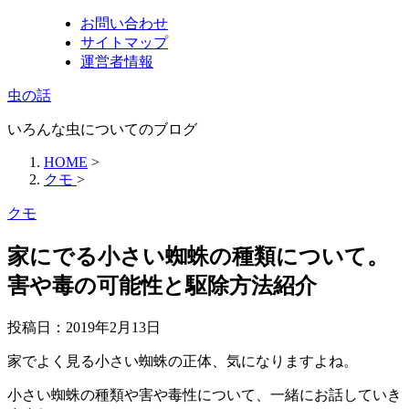
お問い合わせ
サイトマップ
運営者情報
虫の話
いろんな虫についてのブログ
HOME
>
クモ
>
クモ
家にでる小さい蜘蛛の種類について。
害や毒の可能性と駆除方法紹介
投稿日：
2019年2月13日
家でよく見る小さい蜘蛛の正体、気になりますよね。
小さい蜘蛛の種類や害や毒性について、一緒にお話していき