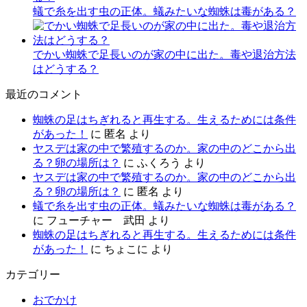
蟻で糸を出す虫の正体。蟻みたいな蜘蛛は毒がある？
でかい蜘蛛で足長いのが家の中に出た。毒や退治方法
はどうする？
最近のコメント
蜘蛛の足はちぎれると再生する。生えるためには条件
があった！
に
匿名
より
ヤスデは家の中で繁殖するのか。家の中のどこから出
る？卵の場所は？
に
ふくろう
より
ヤスデは家の中で繁殖するのか。家の中のどこから出
る？卵の場所は？
に
匿名
より
蟻で糸を出す虫の正体。蟻みたいな蜘蛛は毒がある？
に
フューチャー 武田
より
蜘蛛の足はちぎれると再生する。生えるためには条件
があった！
に
ちょこに
より
カテゴリー
おでかけ