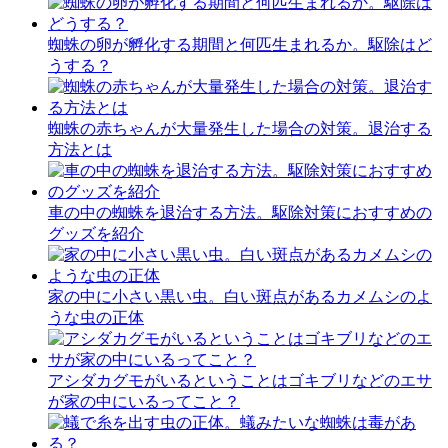
蜘蛛の卵が孵化する期間と何匹生まれるか。駆除はど
うする？
蜘蛛の赤ちゃんが大量発生した場合の対策。退治する
方法とは
車の中の蜘蛛を退治する方法。駆除対策におすすめの
グッズを紹介
家の中に小さい黒い虫。白い斑点があるカメムシのよ
うな虫の正体
アシダカグモがいるということはゴキブリなどのエサ
が家の中にいるってこと？