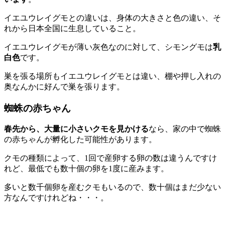
イエユウレイグモとの違いは、身体の大きさと色の違い、そ
れから日本全国に生息していること。
イエユウレイグモが薄い灰色なのに対して、シモングモは
乳
白色
です。
巣を張る場所もイエユウレイグモとは違い、棚や押し入れの
奥なんかに好んで巣を張ります。
蜘蛛の赤ちゃん
春先から、大量に小さいクモを見かける
なら、家の中で蜘蛛
の赤ちゃんが孵化した可能性があります。
クモの種類によって、1回で産卵する卵の数は違うんですけ
れど、最低でも数十個の卵を1度に産みます。
多いと数千個卵を産むクモもいるので、数十個はまだ少ない
方なんですけれどね・・・。