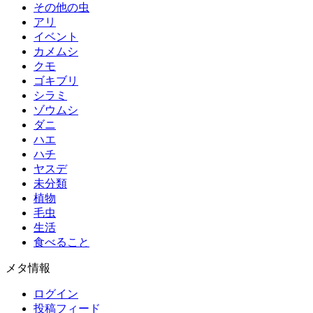
その他の虫
アリ
イベント
カメムシ
クモ
ゴキブリ
シラミ
ゾウムシ
ダニ
ハエ
ハチ
ヤスデ
未分類
植物
毛虫
生活
食べること
メタ情報
ログイン
投稿フィード