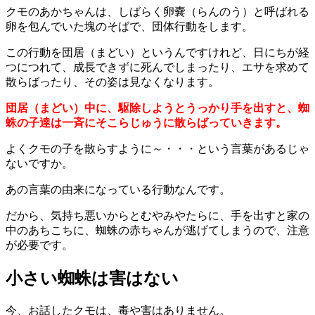
クモのあかちゃんは、しばらく卵嚢（らんのう）と呼ばれる
卵を包んでいた塊のそばで、団体行動をします。
この行動を団居（まどい）というんですけれど、日にちが経
つにつれて、成長できずに死んでしまったり、エサを求めて
散らばったり、その姿は見なくなります。
団居（まどい）中に、駆除しようとうっかり手を出すと、蜘
蛛の子達は一斉にそこらじゅうに散らばっていきます。
よくクモの子を散らすように～・・・という言葉があるじゃ
ないですか。
あの言葉の由来になっている行動なんです。
だから、気持ち悪いからとむやみやたらに、手を出すと家の
中のあちこちに、蜘蛛の赤ちゃんが逃げてしまうので、注意
が必要です。
小さい蜘蛛は害はない
今、お話したクモは、毒や害はありません。