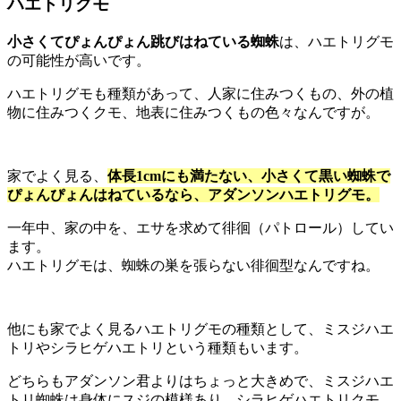
ハエトリグモ
小さくてぴょんぴょん跳びはねている蜘蛛
は、ハエトリグモ
の可能性が高いです。
ハエトリグモも種類があって、人家に住みつくもの、外の植
物に住みつくクモ、地表に住みつくもの色々なんですが。
家でよく見る、
体長1cmにも満たない、小さくて黒い蜘蛛で
ぴょんぴょんはねているなら、アダンソンハエトリグモ。
一年中、家の中を、エサを求めて徘徊（パトロール）してい
ます。
ハエトリグモは、蜘蛛の巣を張らない徘徊型なんですね。
他にも家でよく見るハエトリグモの種類として、ミスジハエ
トリやシラヒゲハエトリという種類もいます。
どちらもアダンソン君よりはちょっと大きめで、ミスジハエ
トリ蜘蛛は身体にスジの模様あり、シラヒゲハエトリクモ