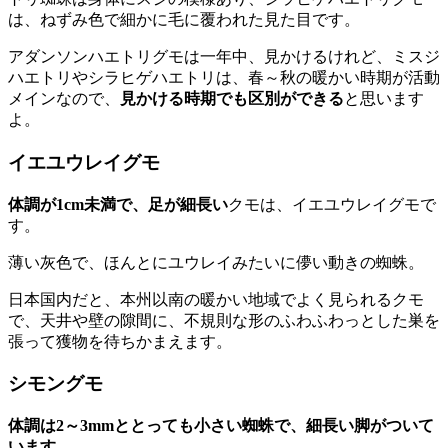
は、ねずみ色で細かに毛に覆われた見た目です。
アダンソンハエトリグモは一年中、見かけるけれど、ミスジ
ハエトリやシラヒゲハエトリは、春～秋の暖かい時期が活動
メインなので、
見かける時期でも区別ができる
と思います
よ。
イエユウレイグモ
体調が1cm未満で、足が細長い
クモは、イエユウレイグモで
す。
薄い灰色で、ほんとにユウレイみたいに儚い動きの蜘蛛。
日本国内だと、本州以南の暖かい地域でよく見られるクモ
で、天井や壁の隙間に、不規則な形のふわふわっとした巣を
張って獲物を待ちかまえます。
シモングモ
体調は2～3mmととっても小さい蜘蛛で、細長い脚がついて
います
。